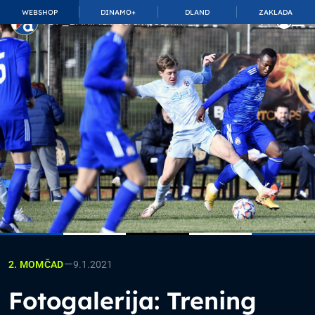
WEBSHOP
DINAMO+
DLAND
ZAKLADA
TOP_BAR.MembershipSuffix
—
9.1.2021
2. MOMČAD
Fotogalerija: Trening