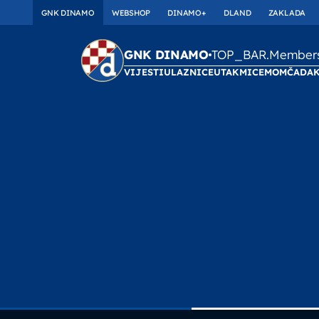
GNK DINAMO
WEBSHOP
DINAMO+
DLAND
ZAKLADA
TOP_BAR.Membersh
GNK DINAMO
VIJESTI
ULAZNICE
UTAKMICE
MOMČAD
A