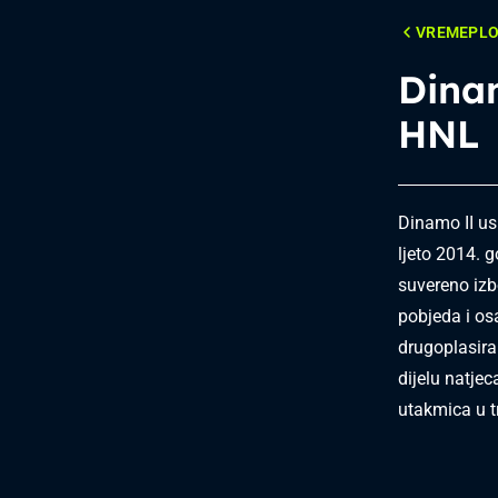
VREMEPL
Dina
HNL
Dinamo II us
ljeto 2014. 
suvereno izb
pobjeda i os
drugoplasira
dijelu natje
utakmica u tr