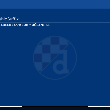
ipSuffix
KADEMIJA
KLUB
UČLANI SE