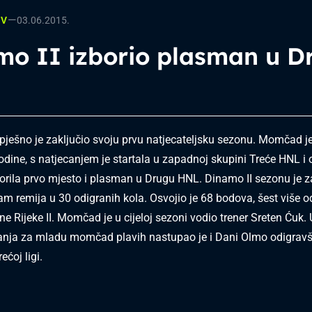
—
OV
03.06.2015.
mo II izborio plasman u D
pješno je zaključio svoju prvu natjecateljsku sezonu. Momčad j
godine, s natjecanjem je startala u zapadnoj skupini Treće HNL 
orila prvo mjesto i plasman u Drugu HNL. Dinamo II sezonu je za
am remija u 30 odigranih kola. Osvojio je 68 bodova, šest više o
ne Rijeke II. Momčad je u cijeloj sezoni vodio trener Sreten Ćuk.
canja za mladu momčad plavih nastupao je i Dani Olmo odigravš
ećoj ligi.