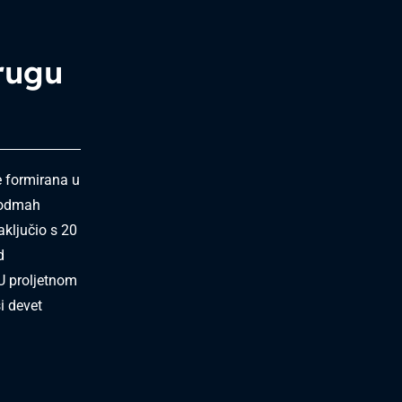
rugu
e formirana u
i odmah
ključio s 20
d
 U proljetnom
i devet