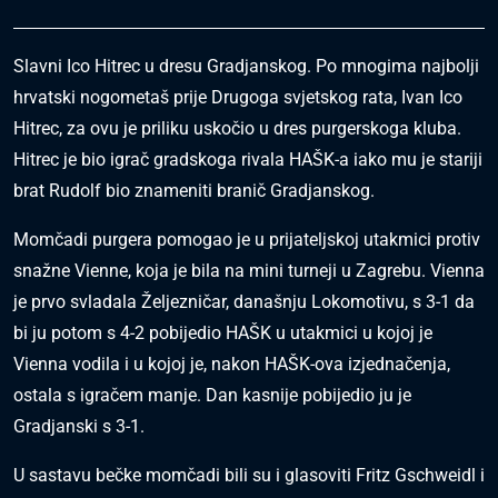
Slavni Ico Hitrec u dresu Gradjanskog. Po mnogima najbolji
hrvatski nogometaš prije Drugoga svjetskog rata, Ivan Ico
Hitrec, za ovu je priliku uskočio u dres purgerskoga kluba.
Hitrec je bio igrač gradskoga rivala HAŠK-a iako mu je stariji
brat Rudolf bio znameniti branič Gradjanskog.
Momčadi purgera pomogao je u prijateljskoj utakmici protiv
snažne Vienne, koja je bila na mini turneji u Zagrebu. Vienna
je prvo svladala Željezničar, današnju Lokomotivu, s 3-1 da
bi ju potom s 4-2 pobijedio HAŠK u utakmici u kojoj je
Vienna vodila i u kojoj je, nakon HAŠK-ova izjednačenja,
ostala s igračem manje. Dan kasnije pobijedio ju je
Gradjanski s 3-1.
U sastavu bečke momčadi bili su i glasoviti Fritz Gschweidl i