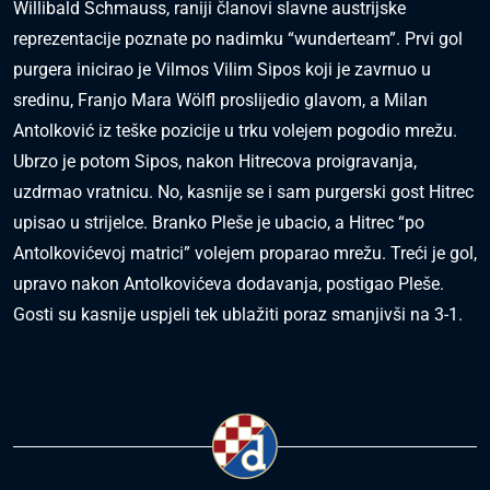
Willibald Schmauss, raniji članovi slavne austrijske
reprezentacije poznate po nadimku “wunderteam”. Prvi gol
purgera inicirao je Vilmos Vilim Sipos koji je zavrnuo u
sredinu, Franjo Mara Wölfl proslijedio glavom, a Milan
Antolković iz teške pozicije u trku volejem pogodio mrežu.
Ubrzo je potom Sipos, nakon Hitrecova proigravanja,
uzdrmao vratnicu. No, kasnije se i sam purgerski gost Hitrec
upisao u strijelce. Branko Pleše je ubacio, a Hitrec “po
Antolkovićevoj matrici” volejem proparao mrežu. Treći je gol,
upravo nakon Antolkovićeva dodavanja, postigao Pleše.
Gosti su kasnije uspjeli tek ublažiti poraz smanjivši na 3-1.