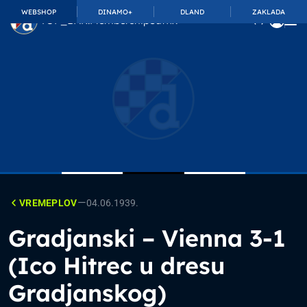
WEBSHOP
DINAMO+
DLAND
ZAKLADA
TOP_BAR.MembershipSuffix
—
VREMEPLOV
04.06.1939.
Gradjanski – Vienna 3-1
(Ico Hitrec u dresu
Gradjanskog)