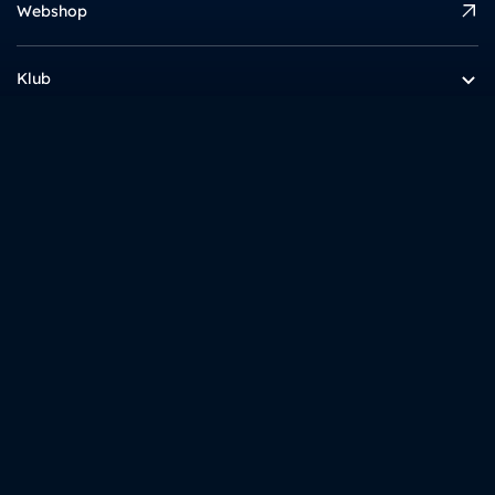
Webshop
Klub
Akademija
Info
Zanimljivo
gnk dinamo