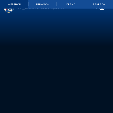
WEBSHOP
DINAMO+
DLAND
ZAKLADA
TOP_BAR.MembershipSuffix