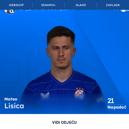
WEBSHOP
DINAMO+
DLAND
ZAKLADA
TOP_BAR.MembershipSuffix
21
Mateo
Lisica
Napadač
VIDI ODJEĆU