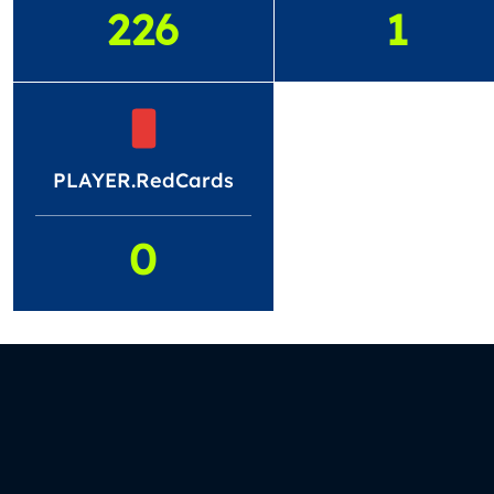
226
1
PLAYER.RedCards
0