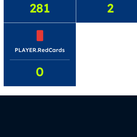
281
2
PLAYER.RedCards
0