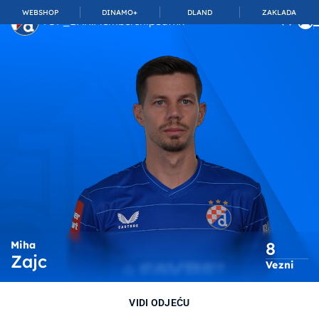
WEBSHOP
DINAMO+
DLAND
ZAKLADA
TOP_BAR.MembershipSuffix
8
Miha
Zajc
Vezni
VIDI ODJEĆU