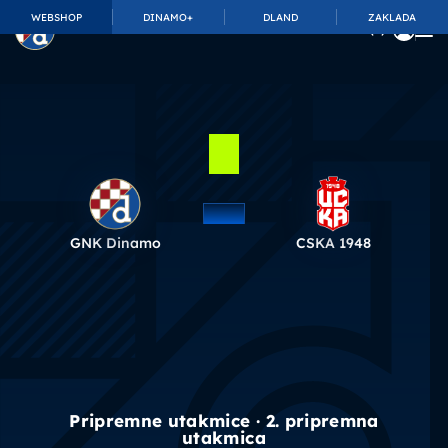
WEBSHOP
DINAMO+
DLAND
ZAKLADA
GNK Dinamo
CSKA 1948
Pripremne utakmice · 2. pripremna
utakmica