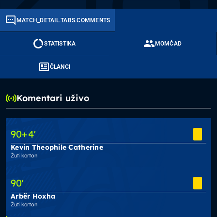
MATCH_DETAIL.TABS.COMMENTS
STATISTIKA
MOMČAD
ČLANCI
Komentari uživo
90
+4
'
Kevin Theophile Catherine
Žuti karton
90
'
Arbër Hoxha
Žuti karton