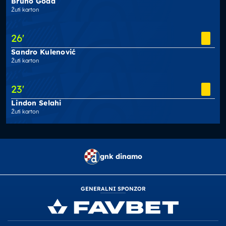
Bruno Goda
Žuti karton
26
'
Sandro Kulenović
Žuti karton
23
'
Lindon Selahi
Žuti karton
gnk dinamo
GENERALNI SPONZOR