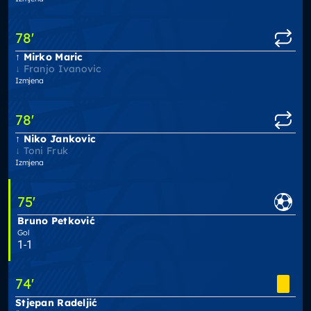
78
'
Mirko Maric
Franjo Ivanovic
Izmjena
78
'
Niko Jankovic
Toni Fruk
Izmjena
75
'
Bruno Petković
Gol
1-1
74
'
Stjepan Radeljić