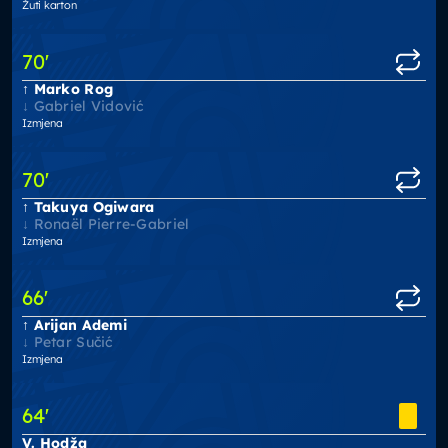
Žuti karton
70
'
Marko Rog
Gabriel Vidović
Izmjena
70
'
Takuya Ogiwara
Ronaël Pierre-Gabriel
Izmjena
66
'
Arijan Ademi
Petar Sučić
Izmjena
64
'
V. Hodža