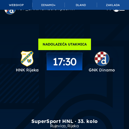
WEBSHOP
DINAMO+
DLAND
ZAKLADA
TOP_BAR.MembershipSuffix
NADOLAZEĆA UTAKMICA
17:30
HNK Rijeka
GNK Dinamo
SuperSport HNL · 33. kolo
Rujevica
, Rijeka