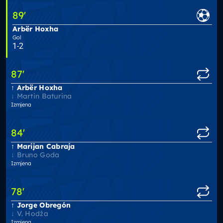
89
'
Arbër Hoxha
Gol
1-2
87
'
Arbër Hoxha
Martin Baturina
Izmjena
84
'
Marijan Cabraja
Bruno Goda
Izmjena
78
'
Jorge Obregón
V. Hodža
Izmjena