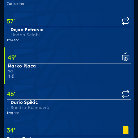
Žuti karton
57
'
Dejan Petrovic
Lindon Selahi
Izmjena
49
'
Marko Pjaca
Gol
1-0
46
'
Dario Špikić
Sandro Kulenović
Izmjena
34
'