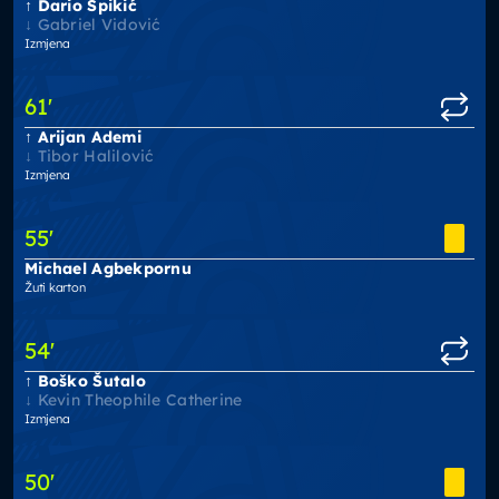
Dario Špikić
Gabriel Vidović
Izmjena
61
'
Arijan Ademi
Tibor Halilović
Izmjena
55
'
Michael Agbekpornu
Žuti karton
54
'
Boško Šutalo
Kevin Theophile Catherine
Izmjena
50
'