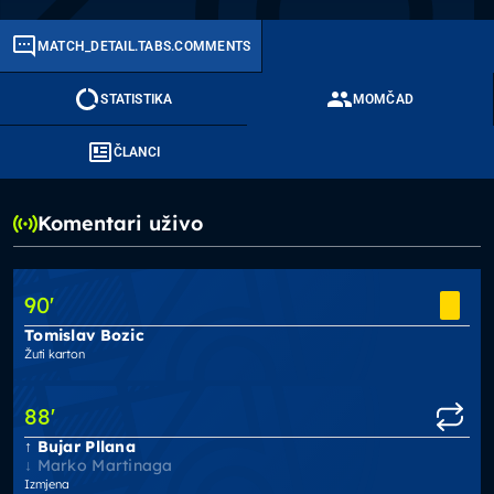
MATCH_DETAIL.TABS.COMMENTS
STATISTIKA
MOMČAD
ČLANCI
Komentari uživo
90
'
Tomislav Bozic
Žuti karton
88
'
Bujar Pllana
Marko Martinaga
Izmjena