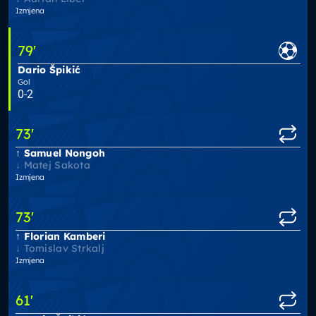
Izmjena
79
'
Dario Špikić
Gol
0-2
73
'
Samuel Nongoh
Matej Sakota
Izmjena
73
'
Florian Kamberi
Tomislav Strkalj
Izmjena
61
'