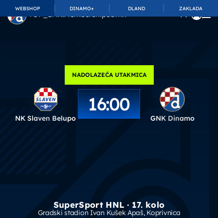
WEBSHOP
DINAMO+
DLAND
ZAKLADA
TOP_BAR.MembershipSuffix
NADOLAZEĆA UTAKMICA
16:00
NK Slaven Belupo
GNK Dinamo
SuperSport HNL · 17. kolo
Gradski stadion Ivan Kušek Apaš
, Koprivnica