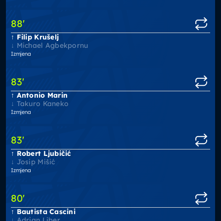
88
'
Filip Krušelj
Michael Agbekpornu
Izmjena
83
'
Antonio Marin
Takuro Kaneko
Izmjena
83
'
Robert Ljubičić
Josip Mišić
Izmjena
80
'
Bautista Cascini
Adrian Liber