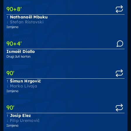
90
+8
'
Nathanaël Mbuku
Stefan Ristovski
Izmjena
90
+4
'
Ismaël Diallo
Drugi žuti karton
90
'
Šimun Hrgović
Marko Livaja
Izmjena
90
'
Josip Elez
Filip Uremović
Izmjena