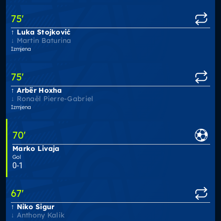
75
'
Luka Stojković
Martin Baturina
Izmjena
75
'
Arbër Hoxha
Ronaël Pierre-Gabriel
Izmjena
70
'
Marko Livaja
Gol
0-1
67
'
Niko Sigur
Anthony Kalik