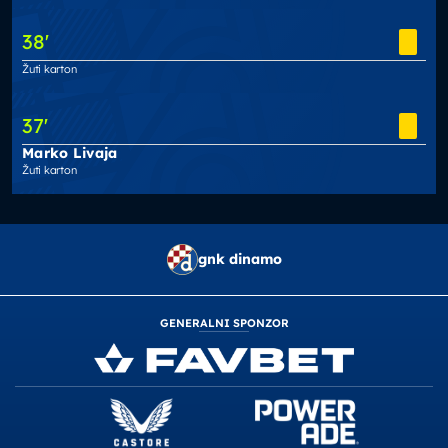
38
'
Žuti karton
37
'
Marko Livaja
Žuti karton
gnk dinamo
GENERALNI SPONZOR