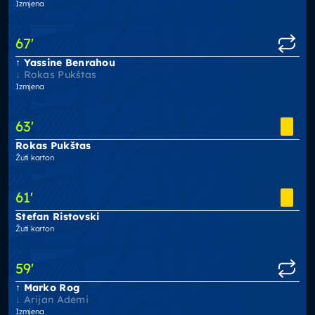
Izmjena
67
'
Yassine Benrahou
Rokas Pukštas
Izmjena
63
'
Rokas Pukštas
Žuti karton
61
'
Stefan Ristovski
Žuti karton
59
'
Marko Rog
Arijan Ademi
Izmjena