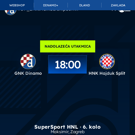
WEBSHOP
DINAMO+
DLAND
ZAKLADA
TOP_BAR.MembershipSuffix
NADOLAZEĆA UTAKMICA
18:00
GNK Dinamo
HNK Hajduk Split
SuperSport HNL · 6. kolo
Maksimir
, Zagreb