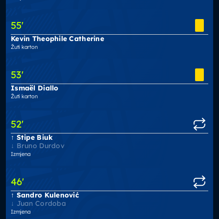
55
'
Kevin Theophile Catherine
Žuti karton
53
'
Ismaël Diallo
Žuti karton
52
'
Stipe Biuk
Bruno Durdov
Izmjena
46
'
Sandro Kulenović
Juan Cordoba
Izmjena