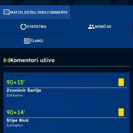
MATCH_DETAIL.TABS.COMMENTS
STATISTIKA
MOMČAD
ČLANCI
Komentari uživo
90
+15
'
Zvonimir Šarlija
Žuti karton
90
+14
'
Stipe Biuk
Žuti karton