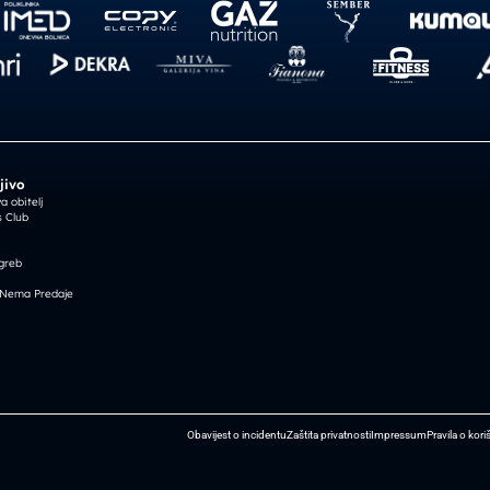
jivo
 obitelj
 Club
greb
 Nema Predaje
Obavijest o incidentu
Zaštita privatnosti
Impressum
Pravila o kori