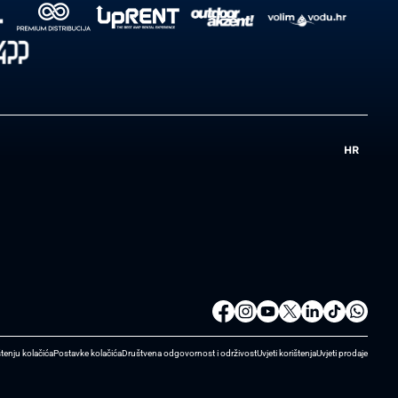
HR
štenju kolačića
Postavke kolačića
Društvena odgovornost i održivost
Uvjeti korištenja
Uvjeti prodaje