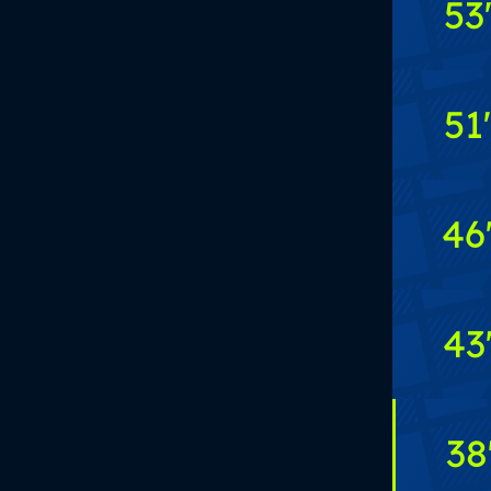
53
51
'
46
43
38