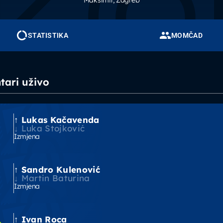
Maksimir
, Zagreb
STATISTIKA
MOMČAD
ari uživo
Lukas Kačavenda
'
Luka Stojković
Izmjena
Sandro Kulenović
'
Martin Baturina
Izmjena
Ivan Roca