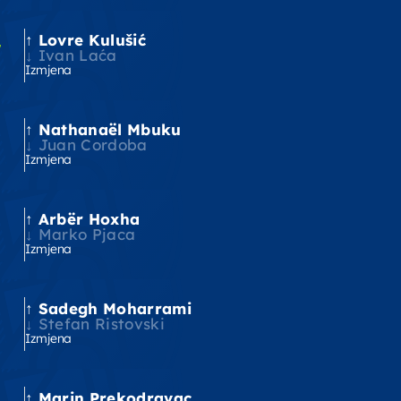
Lovre Kulušić
'
Ivan Laća
Izmjena
Nathanaël Mbuku
'
Juan Cordoba
Izmjena
Arbër Hoxha
'
Marko Pjaca
Izmjena
Sadegh Moharrami
'
Stefan Ristovski
Izmjena
Marin Prekodravac