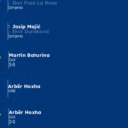
'
Iker Pozo La Rosa
Izmjena
Josip Majić
'
Elvir Duraković
Izmjena
Martin Baturina
'
Gol
3-0
'
Arbër Hoxha
VAR
Arbër Hoxha
'
Gol
2-0