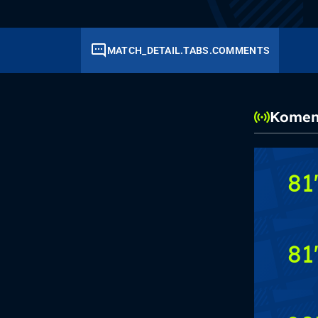
MATCH_DETAIL.TABS.COMMENTS
Koment
81
81