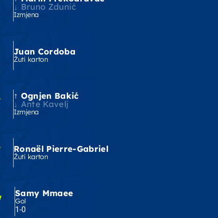
'
Bruno Zdunić
Izmjena
Juan Cordoba
Žuti karton
Ognjen Bakić
'
Ante Kavelj
Izmjena
'
Ronaël Pierre-Gabriel
Žuti karton
Samy Mmaee
'
Gol
1-0