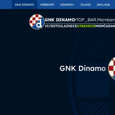
GNK DINAMO
WEBSHOP
DINAMO+
DLAND
ZAKLADA
TOP_BAR.Membersh
GNK DINAMO
VIJESTI
ULAZNICE
UTAKMICE
MOMČAD
A
GNK Dinamo