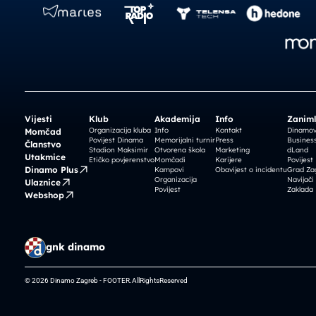
Vijesti
Klub
Akademija
Info
Zaniml
Organizacija kluba
Info
Kontakt
Dinamova
Momčad
Povijest Dinama
Memorijalni turnir
Press
Business
Članstvo
Stadion Maksimir
Otvorena škola
Marketing
dLand
Utakmice
Etičko povjerenstvo
Momčadi
Karijere
Povijest
Dinamo Plus
Kampovi
Obavijest o incidentu
Grad Za
Organizacija
Navijači
Ulaznice
Povijest
Zaklada
Webshop
gnk dinamo
© 2026 Dinamo Zagreb - FOOTER.AllRightsReserved