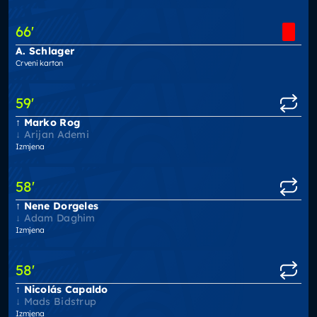
66
'
A. Schlager
Crveni karton
59
'
Marko Rog
Arijan Ademi
Izmjena
58
'
Nene Dorgeles
Adam Daghim
Izmjena
58
'
Nicolás Capaldo
Mads Bidstrup
Izmjena