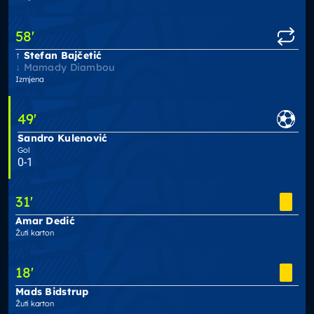
58
'
Stefan Bajčetić
Mamady Diambou
Izmjena
49
'
Sandro Kulenović
Gol
0-1
31
'
Amar Dedić
Žuti karton
18
'
Mads Bidstrup
Žuti karton