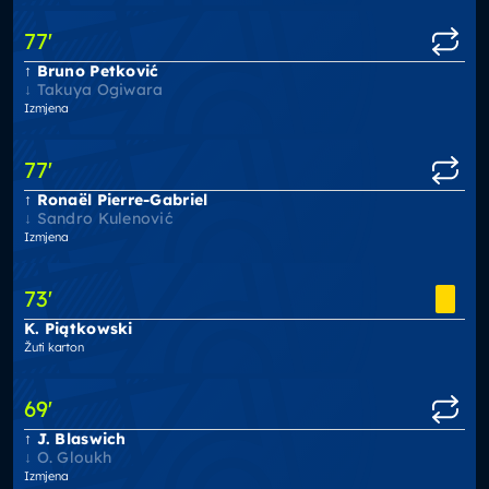
77
'
Bruno Petković
Takuya Ogiwara
Izmjena
77
'
Ronaël Pierre-Gabriel
Sandro Kulenović
Izmjena
73
'
K. Piątkowski
Žuti karton
69
'
J. Blaswich
O. Gloukh
Izmjena