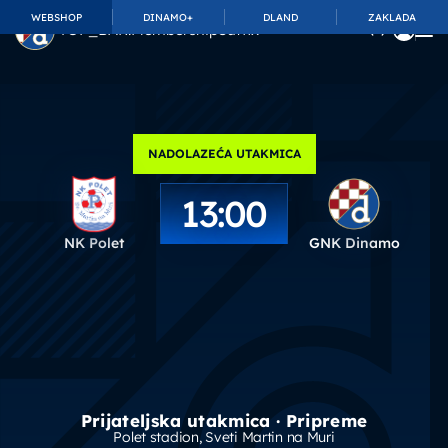
WEBSHOP
DINAMO+
DLAND
ZAKLADA
TOP_BAR.MembershipSuffix
NADOLAZEĆA UTAKMICA
13:00
NK Polet
GNK Dinamo
Prijateljska utakmica · Pripreme
Polet stadion
, Sveti Martin na Muri