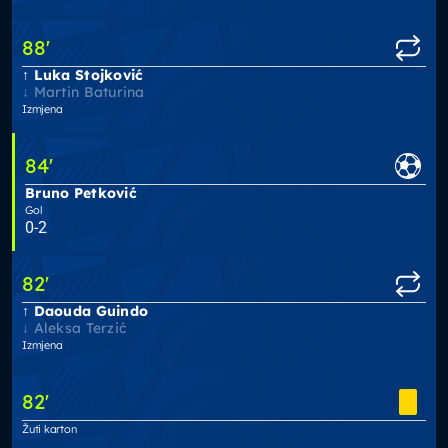
88
'
Luka Stojković
Martin Baturina
Izmjena
84
'
Bruno Petković
Gol
0-2
82
'
Daouda Guindo
Aleksa Terzić
Izmjena
82
'
Žuti karton