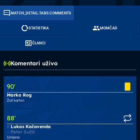
MATCH_DETAIL.TABS.COMMENTS
STATISTIKA
MOMČAD
ČLANCI
Komentari uživo
90
'
Marko Rog
Žuti karton
88
'
Lukas Kačavenda
Petar Sučić
Izmjena