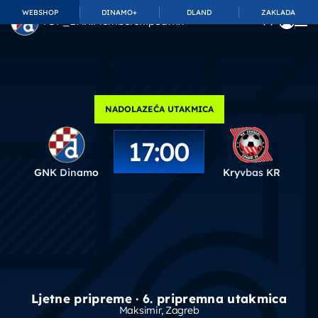
WEBSHOP
DINAMO+
DLAND
ZAKLADA
TOP_BAR.MembershipSuffix
NADOLAZEĆA UTAKMICA
17:00
GNK Dinamo
Kryvbas KR
Ljetne pripreme · 6. pripremna utakmica
Maksimir
, Zagreb