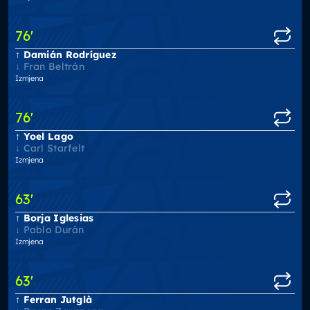
76
'
Damián Rodríguez
Fran Beltrán
Izmjena
76
'
Yoel Lago
Carl Starfelt
Izmjena
63
'
Borja Iglesias
Pablo Durán
Izmjena
63
'
Ferran Jutglà