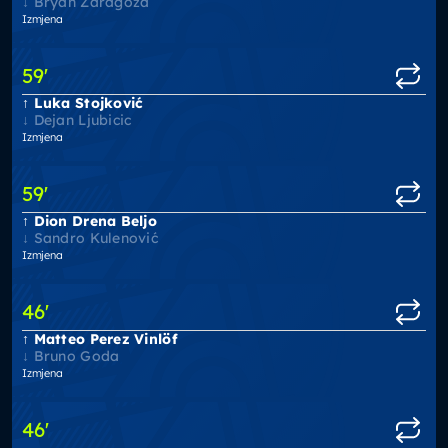
Bryan Zaragoza
Izmjena
59
'
Luka Stojković
Dejan Ljubicic
Izmjena
59
'
Dion Drena Beljo
Sandro Kulenović
Izmjena
46
'
Matteo Perez Vinlöf
Bruno Goda
Izmjena
46
'