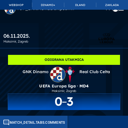
WEBSHOP
DINAMO+
DLAND
ZAKLADA
TOP_BAR.MembershipSuffix
06.11.2025.
Maksimir
, Zagreb
ODIGRANA UTAKMICA
GNK Dinamo
Real Club Celta
UEFA Europa liga · MD4
Maksimir
, Zagreb
0
3
MATCH_DETAIL.TABS.COMMENTS