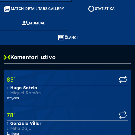
MATCH_DETAIL.TABS.GALLERY
STATISTIKA
MOMČAD
ČLANCI
Komentari uživo
85
'
Hugo Sotelo
Miguel Román
Izmjena
78
'
Gonzalo Villar
Miha Zajc
Izmjena