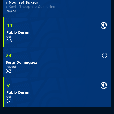
Mounsef Bakrar
Kevin Theophile Catherine
Izmjena
44
'
Pablo Durán
Gol
0-3
28
'
Sergi Dominguez
Autogol
0-2
3
'
Pablo Durán
Gol
0-1