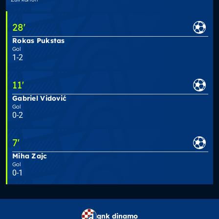
28
'
Rokas Pukstas
Gol
1-2
11
'
Gabriel Vidović
Gol
0-2
7
'
Miha Zajc
Gol
0-1
gnk dinamo