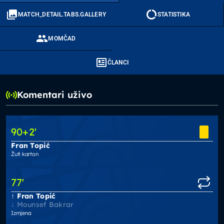
MATCH_DETAIL.TABS.GALLERY
STATISTIKA
MOMČAD
ČLANCI
Komentari uživo
90
+2
'
Fran Topić
Žuti karton
77
'
Fran Topić
Mounsef Bakrar
Izmjena