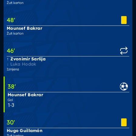
Žuti karton
48
'
Mounsef Bakrar
Žuti karton
46
'
Zvonimir Sarlija
Luka Hodak
Izmjena
38
'
Mounsef Bakrar
Gol
1-3
30
'
Hugo Guillamón
Žuti karton