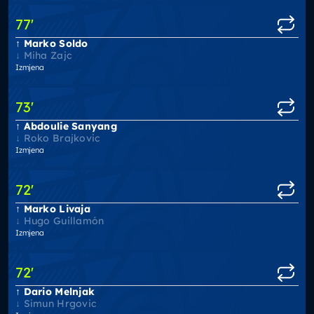
77
'
Marko Soldo
Miha Zajc
Izmjena
73
'
Abdoulie Sanyang
Roko Brajkovic
Izmjena
72
'
Marko Livaja
Hugo Guillamón
Izmjena
72
'
Dario Melnjak
Simun Hrgovic