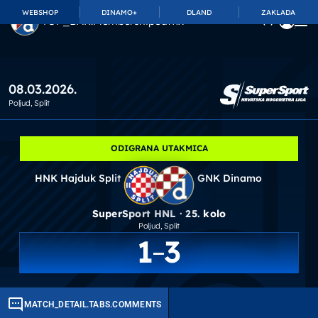
WEBSHOP
DINAMO+
DLAND
ZAKLADA
TOP_BAR.MembershipSuffix
08.03.2026.
Poljud
, Split
ODIGRANA UTAKMICA
HNK Hajduk Split
GNK Dinamo
SuperSport HNL · 25. kolo
Poljud
, Split
1
3
MATCH_DETAIL.TABS.COMMENTS