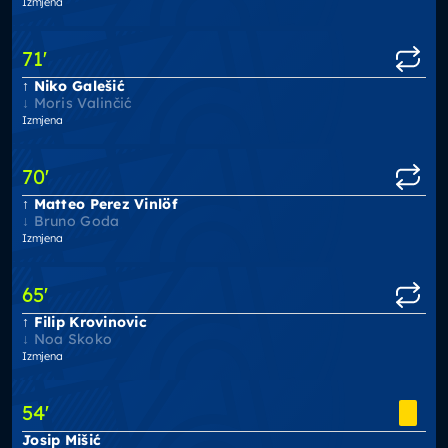
Izmjena
71
'
Niko Galešić
Moris Valinčić
Izmjena
70
'
Matteo Perez Vinlöf
Bruno Goda
Izmjena
65
'
Filip Krovinovic
Noa Skoko
Izmjena
54
'
Josip Mišić