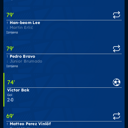
79
'
Han-beom Lee
Martin Erlić
Izmjena
79
'
Pedro Bravo
Júnior Brumado
Izmjena
74
'
Victor Bak
Gol
2-0
69
'
Matteo Perez Vinlöf