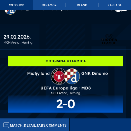
WEBSHOP
DINAMO+
DLAND
ZAKLADA
TOP_BAR.MembershipSuffix
29.01.2026.
MCH Arena
, Herning
ODIGRANA UTAKMICA
Midtjylland
GNK Dinamo
UEFA Europa liga · MD8
MCH Arena
, Herning
2
0
MATCH_DETAIL.TABS.COMMENTS