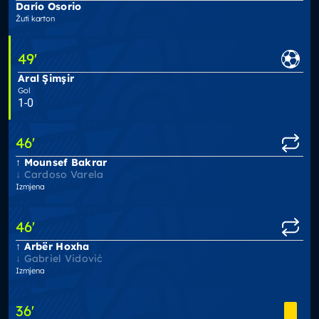
Darío Osorio
Žuti karton
49
'
Aral Şimşir
Gol
1-0
46
'
Mounsef Bakrar
Cardoso Varela
Izmjena
46
'
Arbër Hoxha
Gabriel Vidović
Izmjena
36
'