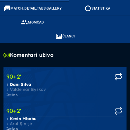
MATCH_DETAIL.TABS.GALLERY
STATISTIKA
MOMČAD
ČLANCI
Komentari uživo
90
+2
'
Dani Silva
Valdemar Byskov
Izmjena
90
+2
'
Kevin Mbabu
Aral Şimşir
Izmjena