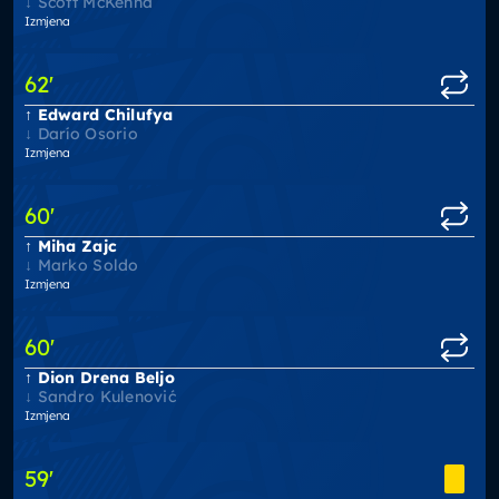
Scott McKenna
Izmjena
62
'
Edward Chilufya
Darío Osorio
Izmjena
60
'
Miha Zajc
Marko Soldo
Izmjena
60
'
Dion Drena Beljo
Sandro Kulenović
Izmjena
59
'