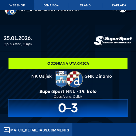
WEBSHOP
DINAMO+
DLAND
ZAKLADA
TOP_BAR.MembershipSuffix
25.01.2026.
Opus Arena
, Osijek
ODIGRANA UTAKMICA
NK Osijek
GNK Dinamo
SuperSport HNL · 19. kolo
Opus Arena
, Osijek
0
3
MATCH_DETAIL.TABS.COMMENTS