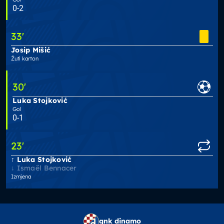
0-2
33
'
Josip Mišić
Žuti karton
30
'
Luka Stojković
Gol
0-1
23
'
Luka Stojković
Ismaël Bennacer
Izmjena
gnk dinamo