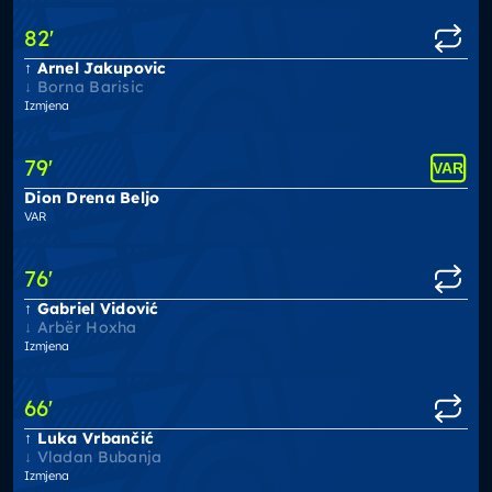
82
'
Arnel Jakupovic
Borna Barisic
Izmjena
79
'
Dion Drena Beljo
VAR
76
'
Gabriel Vidović
Arbër Hoxha
Izmjena
66
'
Luka Vrbančić
Vladan Bubanja
Izmjena