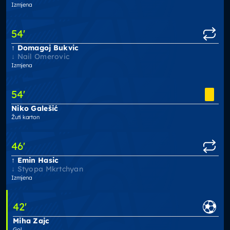
Izmjena
54
'
Domagoj Bukvic
Nail Omerovic
Izmjena
54
'
Niko Galešić
Žuti karton
46
'
Emin Hasic
Styopa Mkrtchyan
Izmjena
42
'
Miha Zajc
Gol