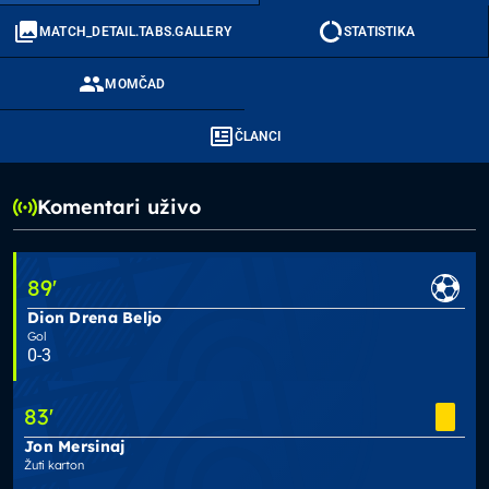
MATCH_DETAIL.TABS.GALLERY
STATISTIKA
MOMČAD
ČLANCI
Komentari uživo
89
'
Dion Drena Beljo
Gol
0-3
83
'
Jon Mersinaj
Žuti karton