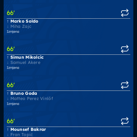
66
'
Marko Soldo
Miha Zajc
Izmjena
66
'
Simun Mikolcic
Samuel Akere
Izmjena
66
'
Bruno Goda
Matteo Perez Vinlöf
Izmjena
66
'
Mounsef Bakrar
Fran Topić