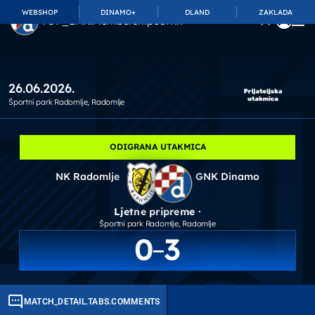
WEBSHOP
DINAMO+
DLAND
ZAKLADA
TOP_BAR.MembershipSuffix
26.06.2026.
Športni park Radomlje
, Radomlje
ODIGRANA UTAKMICA
NK Radomlje
GNK Dinamo
Ljetne pripreme ·
Športni park Radomlje
, Radomlje
0
3
MATCH_DETAIL.TABS.COMMENTS