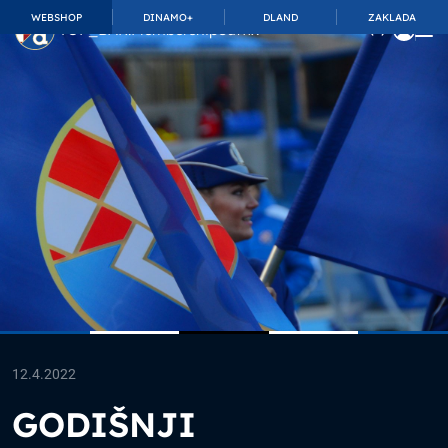
WEBSHOP
DINAMO+
DLAND
ZAKLADA
TOP_BAR.MembershipSuffix
12.4.2022
GODIŠNJI