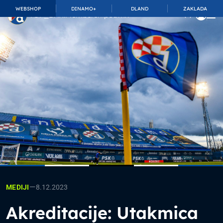
WEBSHOP
DINAMO+
DLAND
ZAKLADA
TOP_BAR.MembershipSuffix
—
8.12.2023
MEDIJI
Akreditacije: Utakmica