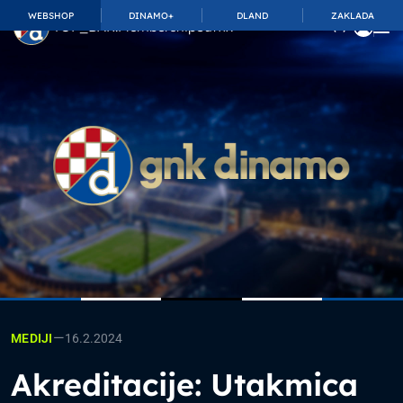
WEBSHOP
DINAMO+
DLAND
ZAKLADA
TOP_BAR.MembershipSuffix
—
16.2.2024
MEDIJI
Akreditacije: Utakmica