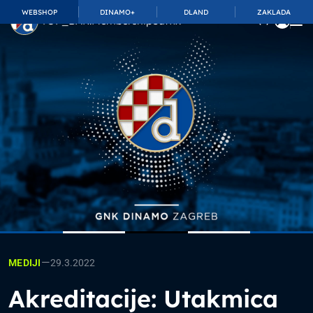
WEBSHOP
DINAMO+
DLAND
ZAKLADA
TOP_BAR.MembershipSuffix
—
29.3.2022
MEDIJI
Akreditacije: Utakmica