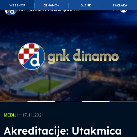
WEBSHOP
DINAMO+
DLAND
ZAKLADA
TOP_BAR.MembershipSuffix
—
17.11.2021
MEDIJI
Akreditacije: Utakmica