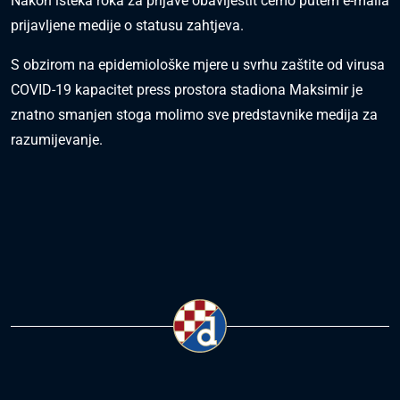
Nakon isteka roka za prijave obavijestit ćemo putem e-maila
prijavljene medije o statusu zahtjeva.
S obzirom na epidemiološke mjere u svrhu zaštite od virusa
COVID-19 kapacitet press prostora stadiona Maksimir je
znatno smanjen stoga molimo sve predstavnike medija za
razumijevanje.