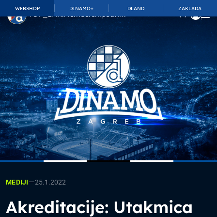
WEBSHOP
DINAMO+
DLAND
ZAKLADA
TOP_BAR.MembershipSuffix
—
25.1.2022
MEDIJI
Akreditacije: Utakmica