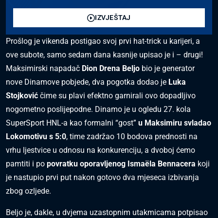
IZVJEŠTAJ
Prošlog je vikenda postigao svoj prvi hat-trick u karijeri, a
ove subote, samo sedam dana kasnije upisao je i – drugi!
Maksimirski napadač
Dion Drena Beljo
bio je generator
nove Dinamove pobjede, dva pogotka dodao je
Luka
Stojković
čime su plavi efektno garnirali ovo dopadljivo
nogometno poslijepodne. Dinamo je u ogledu 27. kola
SuperSport HNL-a kao formalni “gost”
u Maksimiru svladao
Lokomotivu s 5:0
, time zadržao 10 bodova prednosti na
vrhu ljestvice u odnosu na konkurenciju, a dvoboj ćemo
pamtiti i po
povratku oporavljenog Ismaëla Bennacera
koji
je nastupio prvi put nakon gotovo dva mjeseca izbivanja
zbog ozljede.
Beljo je, dakle, u dvjema uzastopnim utakmicama potpisao