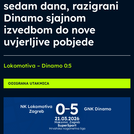
sedam dana, razigrani
Dinamo sjajnom
izvedbom do nove
uvjerljive pobjede
Lokomotiva – Dinamo 0:5
ODIGRANA UTAKMICA
0
5
NK Lokomotiva
GNK Dinamo
Zagreb
21.03.2026
Maksimir,
Zagreb
SuperSport
Hrvatska nogometna liga