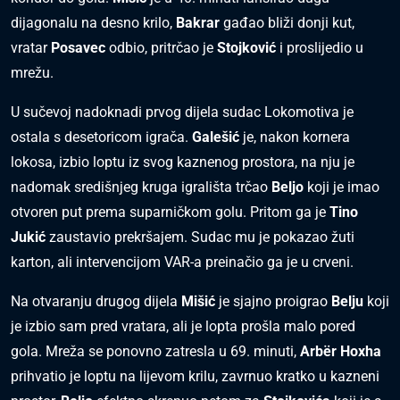
dijagonalu na desno krilo,
Bakrar
gađao bliži donji kut,
vratar
Posavec
odbio, pritrčao je
Stojković
i proslijedio u
mrežu.
U sučevoj nadoknadi prvog dijela sudac Lokomotiva je
ostala s desetoricom igrača.
Galešić
je, nakon kornera
lokosa, izbio loptu iz svog kaznenog prostora, na nju je
nadomak središnjeg kruga igrališta trčao
Beljo
koji je imao
otvoren put prema suparničkom golu. Pritom ga je
Tino
Jukić
zaustavio prekršajem. Sudac mu je pokazao žuti
karton, ali intervencijom VAR-a preinačio ga je u crveni.
Na otvaranju drugog dijela
Mišić
je sjajno proigrao
Belju
koji
je izbio sam pred vratara, ali je lopta prošla malo pored
gola. Mreža se ponovno zatresla u 69. minuti,
Arbër Hoxha
prihvatio je loptu na lijevom krilu, zavrnuo kratko u kazneni