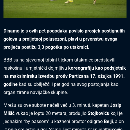
Dinamo je s ovih pet pogodaka povisio prosjek postignutih
golova u proljetnoj polusezoni, plavi u prvenstvu ovoga
proljeća postižu 3,3 pogotka po utakmici.
BBB su na sjevernoj tribini tijekom utakmice predstavili
raskošnu i umjetnički dojmljivu
koreografiju kao podsjetnik
na maksimirsku izvedbu protiv Partizana 17. ožujka 1991.
godine
kad su obilježćili pet godina svog postojanja kao
organizirane navijačke skupine.
Mrežu su ove subote načeli već u 3. minuti, kapetan
Josip
Mišić
vukao je loptu 20 metara, produljio
Stojkoviću
koji je
jednakim “by passom” u kazneni prostor odigrao
Belji
, a on
iz prve smjestio u gol. Samo šest minuta kasnije
Stojković