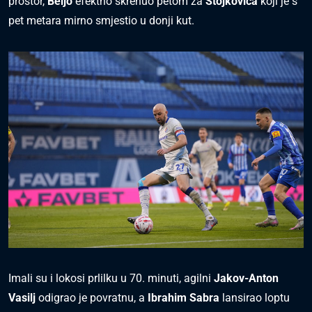
prostor,
Beljo
efektno skrenuo petom za
Stojkovića
koji je s
pet metara mirno smjestio u donji kut.
Imali su i lokosi prlilku u 70. minuti, agilni
Jakov-Anton
Vasilj
odigrao je povratnu, a
Ibrahim Sabra
lansirao loptu