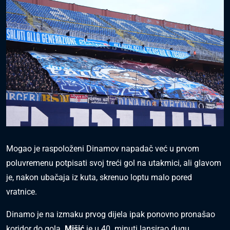
Mogao je raspoloženi Dinamov napadač već u prvom
poluvremenu potpisati svoj treći gol na utakmici, ali glavom
je, nakon ubačaja iz kuta, skrenuo loptu malo pored
vratnice.
Dinamo je na izmaku prvog dijela ipak ponovno pronašao
koridor do gola.
Mišić
je u 40. minuti lansirao dugu