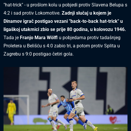
"hat-trick" - u prošlom kolu u pobjedi protiv Slavena Belupa s
4:2 i sad protiv Lokomotive.
Zadnji slučaj u kojem je
Dinamov igrač postigao vezani "back-to-back hat-trick" u
ligaškoj utakmici zbio se prije 80 godina, u kolovozu 1946.
Tada je
Franjo Mara Wölfl
u pobjedama protiv tadašnjeg
Proletera u Belišću s 4:0 zabio tri, a potom protiv Splita u
Zagrebu s 9:0 postigao četiri gola.