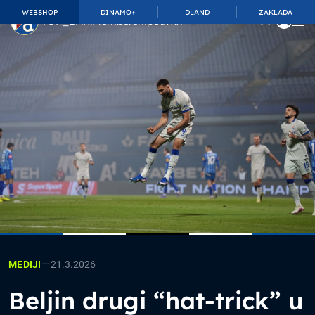
WEBSHOP
DINAMO+
DLAND
ZAKLADA
TOP_BAR.MembershipSuffix
—
21.3.2026
MEDIJI
Beljin drugi “hat-trick” u