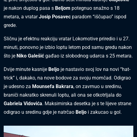
je nakon duplog pasa s
Beljom
potegnuo snažno s 18
metara, a vratar
Josip Posavec
paradom “iščupao” ispod
grede.
Sličnu je efektnu reakciju vratar Lokomotive priredio i u 27.
minuti, ponovno je izbio loptu letom pod samu gredu nakon
što je
Niko Galešić
gađao iz slobodnog udarca s 25 metara.
Dvije minute kasnije
Beljo
je nastavio svoj lov na novi “hat-
trick” i, dakako, na nove bodove za svoju momčad. Odigrao
je udesno za
Mounsefa Bakrara
, on zavrnuo u sredinu,
braniči nakratko skrenuli loptu, ali ona se otkotrljala do
Gabriela Vidovića
. Maksimirska desetka je s te lijeve strane
odigrao u sredinu gdje je natrčao
Beljo
i zakucao u gol.