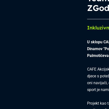
ZGo
Inkluzivn
U sklopu CAF
Dinamov "Po
Palmotićeva
CAFE Akcijsk
djece s pote
oni navijači, 
sport je nam
Projekt kao 