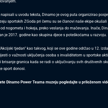
elovanjem.
napisali u uvodu teksta, Dinamo je ovog puta organizirao posj
ju sportskih ZGoda pri čemu su se članovi naše ekipe okušali
 od nogometa i hokeja, preko veslanja do mačevanja. Inače, D
n je 2017. godine kao skupina djece s poteškoćama u razvoju.
 "Akcijski tjedan" kao takvog, koji se ove godine održao u 12. izda
jesti o važnosti uključenja osoba s invaliditetom u sportske akti
i brisanje granica kada se radi o uključivanju svih društvenih s
je sport donosi.
jete Dinamo Power Teama muzeju pogledajte u priloženom vi