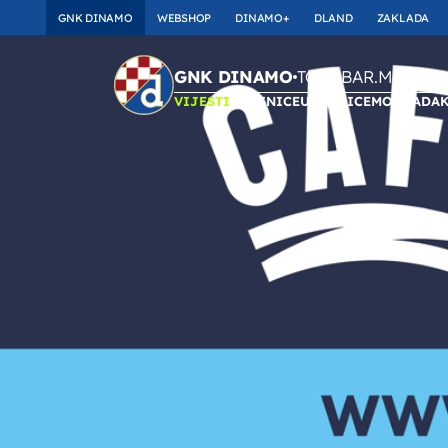
GNK DINAMO
WEBSHOP
DINAMO+
DLAND
ZAKLADA
TOP_BAR.Membersh
GNK DINAMO
VIJESTI
ULAZNICE
UTAKMICE
MOMČAD
A