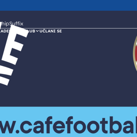
ipSuffix
KADEMIJA
KLUB
UČLANI SE