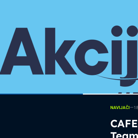
—
1
NAVIJAČI
CAFE 
Team 