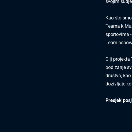
svojim sudj
Kao što smo 
Teama k Muze
sportovima -
Team osnova
Cilj projekta
podizanje svi
društvo, kao 
doživljaje ko
Presjek pos