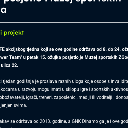
da
i projekt
E akcijskog tjedna koji se ove godine održava od 8. do 24. ož
wer Team" u petak 15. ožujka posjetio je Muzej sportskih ZGo
 ulica 22.
i tjedan godišnja je proslava raznih uloga koje osobe s invalidit
škoćama u razvoju mogu imati u sklopu igre i sportskih aktivnost
obožavatelji, igrači, treneri, zaposlenici, mediji ili voditelji i donos
ijenjen svima.
takav se održava od 2013. godine, a GNK Dinamo ga je i ove go