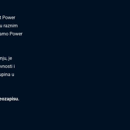
et Power
 u raznim
inamo Power
nju, je
vnosti i
kupina u
deozapisu.