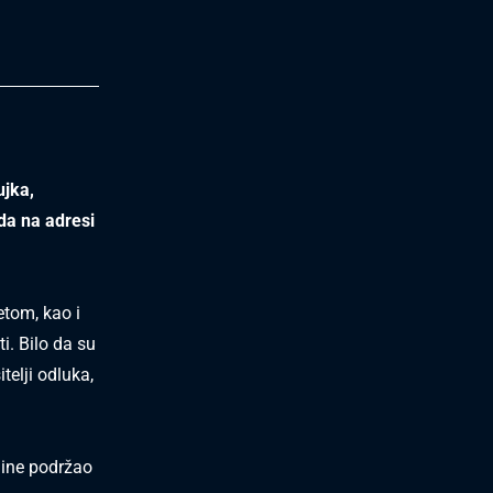
ujka,
da na adresi
etom, kao i
i. Bilo da su
itelji odluka,
dine podržao