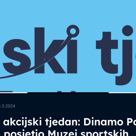
8.3.2024
akcijski tjedan: Dinamo 
posjetio Muzej sportskih