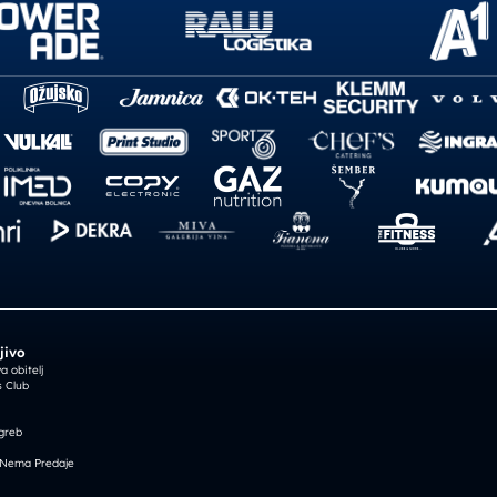
jivo
 obitelj
 Club
greb
 Nema Predaje