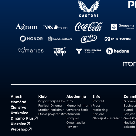
Vijesti
Klub
Akademija
Info
Zaniml
Organizacija kluba
Info
Kontakt
Dinamova
Momčad
Povijest Dinama
Memorijalni turnir
Press
Business
Članstvo
Stadion Maksimir
Otvorena škola
Marketing
dLand
Utakmice
Etičko povjerenstvo
Momčadi
Karijere
Povijest
Dinamo Plus
Kampovi
Obavijest o incidentu
Grad Za
Organizacija
Navijači
Ulaznice
Povijest
Zaklada
Webshop