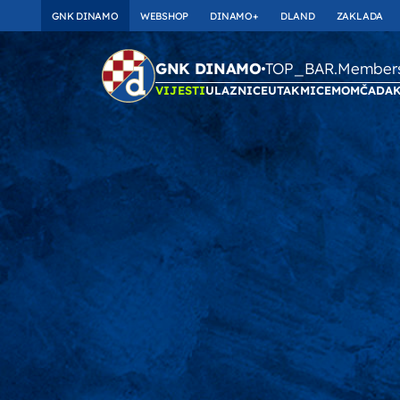
GNK DINAMO
WEBSHOP
DINAMO+
DLAND
ZAKLADA
TOP_BAR.Membersh
GNK DINAMO
VIJESTI
ULAZNICE
UTAKMICE
MOMČAD
A