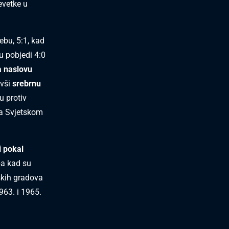
evetke u
bu, 5:1, kad
u pobjedi 4:0
 naslovu
ivši
srebrnu
u protiv
na Svjetskom
i pokal
ba kad su
skih gradova
963. i 1965.