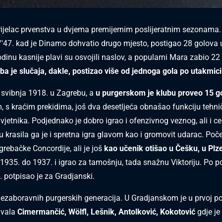
strijelac prvenstva u dvjema premijernim poslijeratnim sezonama. 
'47. kad je Dinamo dohvatio drugo mjesto, postigao 28 golova 
dinu kasnije plavi su osvojili naslov, a popularni Mara zabio 22
ba je slučaja, dakle, postizao više od jednoga gola po utakmici
 svibnja 1918. u Zagrebu, a
u purgerskom je klubu proveo 15 g
, s kraćim prekidima, još dva desetljeća obnašao funkciju tehn
avjetnika. Podjednako je dobro igrao i ofenzivnog veznog, ali i ce
u krasila ga je i spretna igra glavom kao i gromovit udarac. Poče
grebačke Concordije, ali je još
kao učenik otišao u Češku, u Plz
1935. do 1937. i igrao za tamošnju, tada snažnu Viktoriju. Po p
 potpisao je za Gradjanski.
 nezaboravnih purgerskih generacija. U Gradjanskom je u prvoj po
navala
Cimermančić, Wölfl, Lešnik, Antolković, Kokotović
gdje je