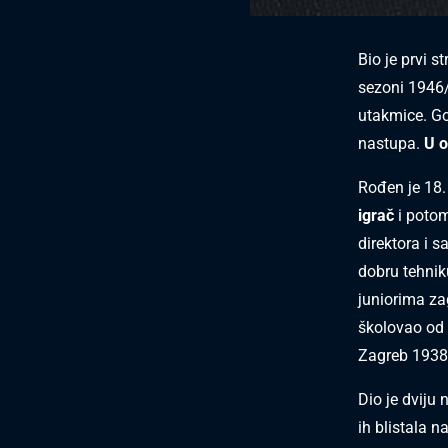
Bio je prvi 
sezoni 1946/
utakmice. Go
nastupa.
U o
Rođen je 18.
igrač
i potom
direktora i s
dobru tehnik
juniorima za
školovao od 
Zagreb 1938.
Dio je dviju
ih blistala 