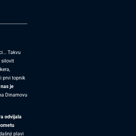
i... Takvu
silovit
kera,
 i prvi topnik
 nas je
e na Dinamovu
ra odvijala
ogometu
ašnji plavi