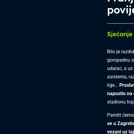
povij
Sjećanje
Bilo je razd
goropadnu sta
udarac, a uz
asistenta, r
lige...
Prosla
napustio na 
stadionu traj
Pamtit ćemo
se u Zagrebu
vezani uz taj