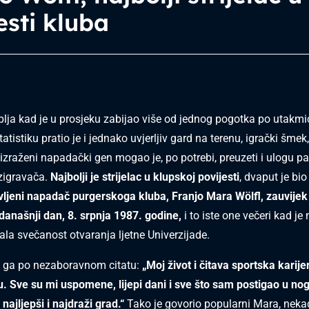
esti kluba
oblja kad je u prosjeku zabijao više od jednog pogotka po utakmic
tistiku pratio je i jednako uvjerljiv gard na terenu, igrački šmek, 
 izraženi napadački gen mogao je, po potrebi, preuzeti i ulogu pa
azigravača.
Najbolji je strijelac u klupskoj povijesti
, dvaput je bio
vljeni napadač purgerskoga kluba, Franjo Mara Wölfl, zauvijek
današnji dan, 8. srpnja 1987. godine,
i to iste one večeri kad j
ala svečanost otvaranja ljetne Univerzijade.
 ga po nezaboravnom citatu:
„Moj život i čitava sportska karije
. Sve su mi uspomene, lijepi dani i sve što sam postigao u n
 najljepši i najdraži grad.“
Tako je govorio popularni Mara, nekad