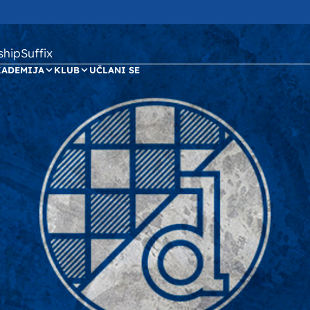
ipSuffix
KADEMIJA
KLUB
UČLANI SE