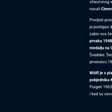
ofenzivnog v
navali
Cimer
Povijest pos
je postigao 
zabio sva čet
prvaka 1948
medalju na 
Švedske. Šes
prvenstvu 19
Wölfl je s p
pobjednika 
Purgeri 1963
i kad su osv