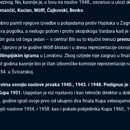
eznog. No, kasnije je, u lovu na naslov 1948., osvanuo u ulozi d
mančić, Kacian, Wölfl, Čajkovski, Benko
.
ebno pamti njegove izvedbe u pobjedama protiv Hajduka u Zagre
dva pogotka, a nedugo potom i protiv skopskoga Vardara kad je 
iri gola od čega jedan – s centra! Bili su to ključni trenuci
prema
.
Upravo je te godine Wölfl blistao i u dresu reprezentacije osvoj
Olimpijskim igrama
u Londonu. Zbog ozljede nije zaigrao u final
t godina kasnije bio je član izborničke komisije reprezentacije 
54. u Švicarskoj.
lavima osvojio naslove prvaka 1940., 1943. i 1948. Podignuo je 
Kupa 1951.
Uspješan je niz nastavio i kao tehnički direktor u do
. godine igrali svoje prvo od ukupno dva finala Kupa velesajam
ojili naslove 1954. i 1958. kao i pokale pobjednika Kupa 1960., 1