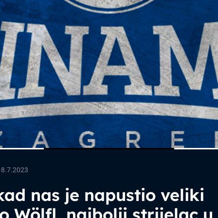
—
8.7.2023
ad nas je napustio veliki
o Wölfl, najbolji strijelac u