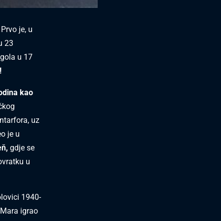
Prvo je, u
u 23
 gola u 17
!
odina kao
ičkog
ntarfora, uz
o je u
eň,
gdje se
ovratku u
lovici 1940-
 Mara igrao