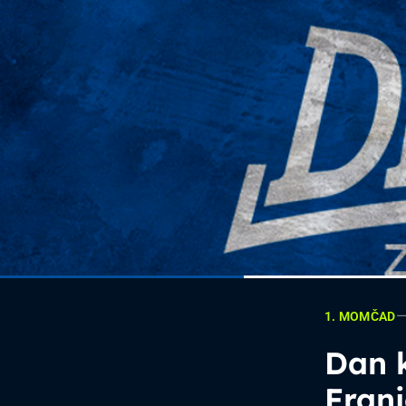
1. MOMČAD
Dan k
Franj