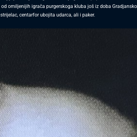
n od omiljenijih igrača purgerskoga kluba još iz doba Gradjansko
trijelac, centarfor ubojita udarca, ali i paker.