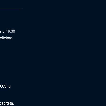
a u 19:30
kolicima.
9.05. u
paciteta.