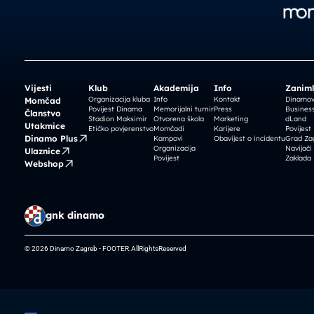
Vijesti
Klub
Akademija
Info
Zaniml
Organizacija kluba
Info
Kontakt
Dinamova
Momčad
Povijest Dinama
Memorijalni turnir
Press
Business
Članstvo
Stadion Maksimir
Otvorena škola
Marketing
dLand
Utakmice
Etičko povjerenstvo
Momčadi
Karijere
Povijest
Dinamo Plus
Kampovi
Obavijest o incidentu
Grad Za
Organizacija
Navijači
Ulaznice
Povijest
Zaklada
Webshop
gnk dinamo
© 2026 Dinamo Zagreb - FOOTER.AllRightsReserved