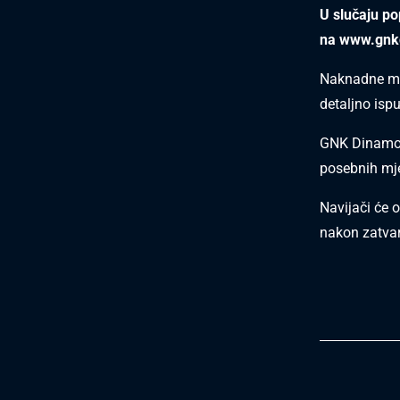
U slučaju po
na
www.gnk
Naknadne mo
detaljno isp
GNK Dinamo n
posebnih mje
Navijači će 
nakon zatvar