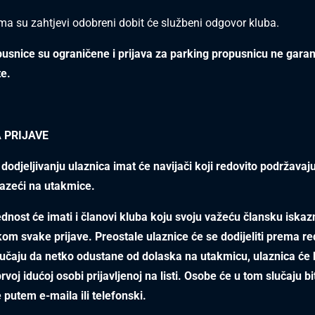
ima su zahtjevi odobreni dobit će službeni odgovor kluba.
usnice su ograničene i prijava za parking propusnicu ne garan
te.
 PRIJAVE
 dodjeljivanju ulaznica imat će navijači koji redovito podržavaj
zeći na utakmice.
dnost će imati i članovi kluba koju svoju važeću člansku iskaz
likom svake prijave. Preostale ulaznice će se dodijeliti prema re
lučaju da netko odustane od dolaska na utakmicu, ulaznica će b
rvoj idućoj osobi prijavljenoj na listi. Osobe će u tom slučaju bi
 putem e-maila ili telefonski.