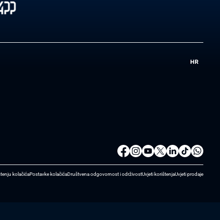
HR
štenju kolačića
Postavke kolačića
Društvena odgovornost i održivost
Uvjeti korištenja
Uvjeti prodaje