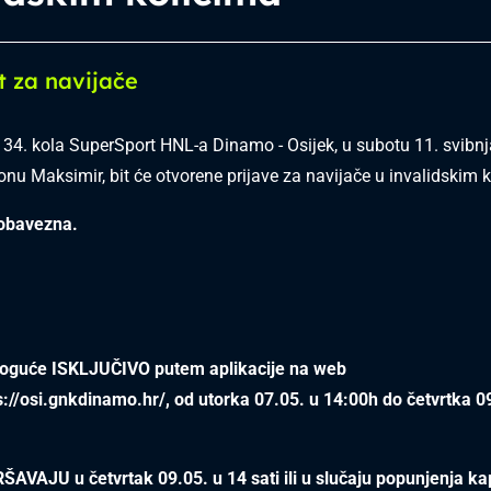
t za navijače
34. kola SuperSport HNL-a Dinamo - Osijek, u subotu 11. svibnj
onu Maksimir, bit će otvorene prijave za navijače u invalidskim 
 obavezna.
moguće ISKLJUČIVO putem aplikacije na web
s://osi.gnkdinamo.hr/
, od utorka 07.05. u 14:00h do četvrtka 0
ŠAVAJU u četvrtak 09.05. u 14 sati ili u slučaju popunjenja ka