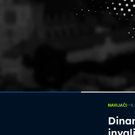
—
6
NAVIJAČI
Dinam
inval