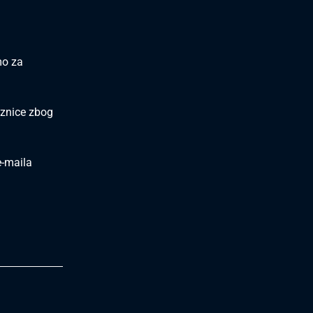
mo za
aznice zbog
e-maila