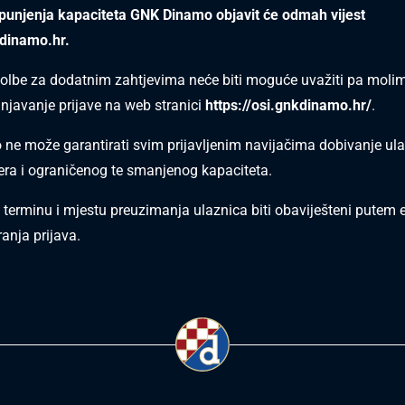
punjenja kapaciteta GNK Dinamo objavit će odmah vijest
dinamo.hr
.
lbe za dodatnim zahtjevima neće biti moguće uvažiti pa moli
unjavanje prijave na web stranici
https://osi.gnkdinamo.hr/
.
e može garantirati svim prijavljenim navijačima dobivanje ul
ra i ograničenog te smanjenog kapaciteta.
o terminu i mjestu preuzimanja ulaznica biti obaviješteni putem 
anja prijava.