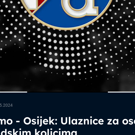
.5.2024
o - Osijek: Ulaznice za o
idskim kolicima