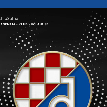
ipSuffix
KADEMIJA
KLUB
UČLANI SE