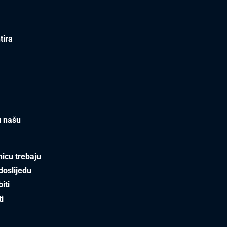
tira
u našu
nicu trebaju
doslijedu
iti
ti