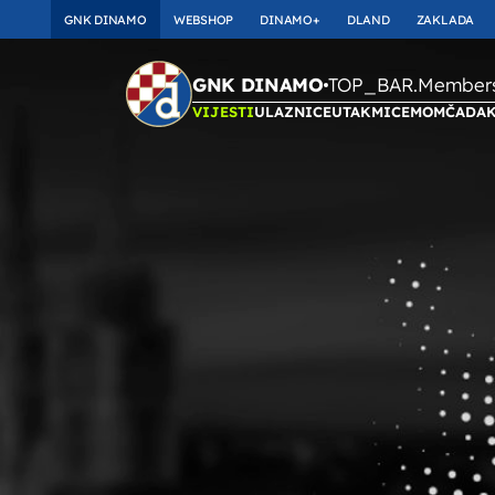
GNK DINAMO
WEBSHOP
DINAMO+
DLAND
ZAKLADA
TOP_BAR.Membersh
GNK DINAMO
VIJESTI
ULAZNICE
UTAKMICE
MOMČAD
A