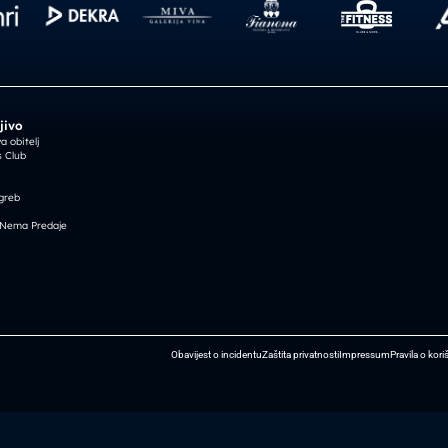
jivo
 obitelj
 Club
greb
 Nema Predaje
Obavijest o incidentu
Zaštita privatnosti
Impressum
Pravila o kori