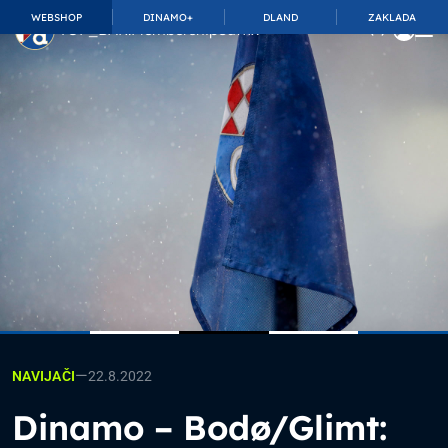
WEBSHOP
DINAMO+
DLAND
ZAKLADA
TOP_BAR.MembershipSuffix
—
22.8.2022
NAVIJAČI
Dinamo – Bodø/Glimt: