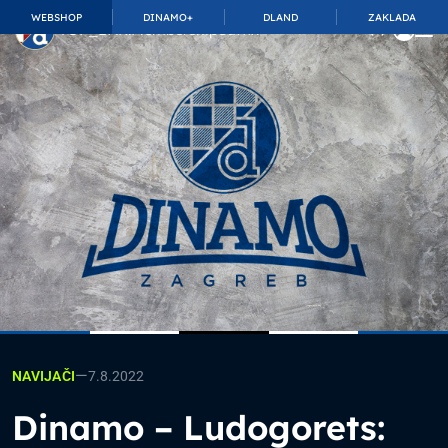
WEBSHOP
DINAMO+
DLAND
ZAKLADA
TOP_BAR.MembershipSuffix
—
7.8.2022
NAVIJAČI
Dinamo – Ludogorets: