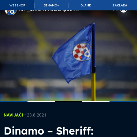
WEBSHOP
DINAMO+
DLAND
ZAKLADA
TOP_BAR.MembershipSuffix
—
23.8.2021
NAVIJAČI
Dinamo – Sheriff: