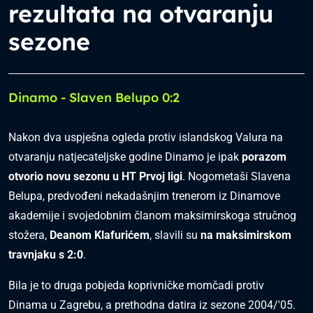
rezultata na otvaranju
sezone
Dinamo - Slaven Belupo 0:2
Nakon dva uspješna ogleda protiv islandskog Valura na
otvaranju natjecateljske godine Dinamo je ipak
porazom
otvorio novu sezonu u HT Prvoj ligi
. Nogometaši Slavena
Belupa, predvođeni nekadašnjim trenerom iz Dinamove
akademije i svojedobnim članom maksimirskoga stručnog
stožera,
Deanom Klafurićem
, slavili su
na maksimirskom
travnjaku s 2:0
.
Bila je to druga pobjeda koprivničke momčadi protiv
Dinama u Zagrebu, a prethodna datira iz sezone 2004/'05.