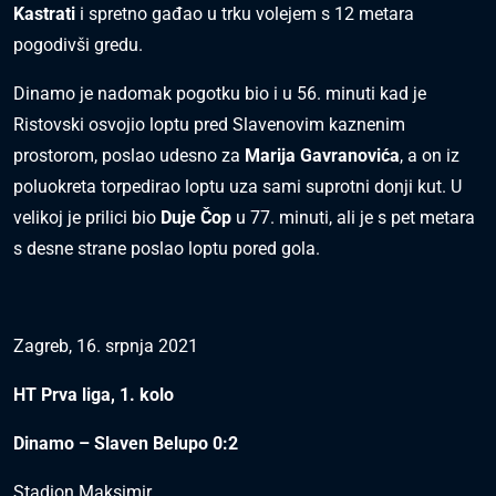
Kastrati
i spretno gađao u trku volejem s 12 metara
pogodivši gredu.
Dinamo je nadomak pogotku bio i u 56. minuti kad je
Ristovski osvojio loptu pred Slavenovim kaznenim
prostorom, poslao udesno za
Marija Gavranovića
, a on iz
poluokreta torpedirao loptu uza sami suprotni donji kut. U
velikoj je prilici bio
Duje Čop
u 77. minuti, ali je s pet metara
s desne strane poslao loptu pored gola.
Zagreb, 16. srpnja 2021
HT Prva liga, 1. kolo
Dinamo – Slaven Belupo 0:2
Stadion Maksimir