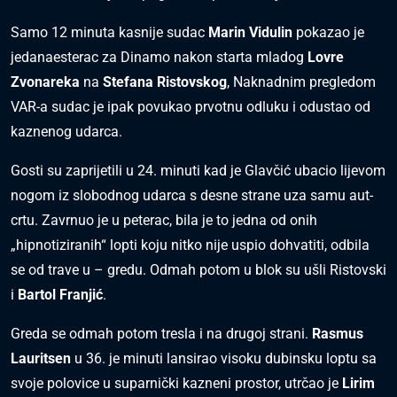
Samo 12 minuta kasnije sudac
Marin Vidulin
pokazao je
jedanaesterac za Dinamo nakon starta mladog
Lovre
Zvonareka
na
Stefana Ristovskog
, Naknadnim pregledom
VAR-a sudac je ipak povukao prvotnu odluku i odustao od
kaznenog udarca.
Gosti su zaprijetili u 24. minuti kad je Glavčić ubacio lijevom
nogom iz slobodnog udarca s desne strane uza samu aut-
crtu. Zavrnuo je u peterac, bila je to jedna od onih
„hipnotiziranih“ lopti koju nitko nije uspio dohvatiti, odbila
se od trave u – gredu. Odmah potom u blok su ušli Ristovski
i
Bartol Franjić
.
Greda se odmah potom tresla i na drugoj strani.
Rasmus
Lauritsen
u 36. je minuti lansirao visoku dubinsku loptu sa
svoje polovice u suparnički kazneni prostor, utrčao je
Lirim