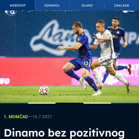
WEBSHOP
DINAMO+
DLAND
ZAKLADA
TOP_BAR.MembershipSuffix
—
16.7.2021
1. MOMČAD
Dinamo bez pozitivnog