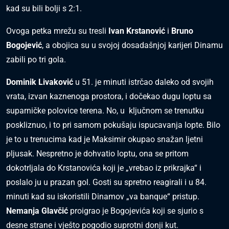
kad su bili bolji s 2:1.
Ovoga petka mrežu su tresli
Ivan Krstanović
i
Bruno
Bogojević
, a obojica su u svojoj dosadašnjoj karijeri Dinamu
zabili po tri gola.
Dominik Livaković
u 51. je minuti istrčao daleko od svojih
vrata, izvan kaznenoga prostora, i dočekao dugu loptu sa
suparničke polovice terena. No, u ključnom se trenutku
poskliznuo, i to pri samom pokušaju ispucavanja lopte. Bilo
je to u trenucima kad je Maksimir okupao snažan ljetni
pljusak. Nespretno je dohvatio loptu, ona se pritom
dokotrljala do Krstanovića koji je „vrebao iz prikrajka“ i
poslalo ju u prazan gol. Gosti su spretno reagirali i u 84.
minuti kad su iskoristili Dinamov „va banque“ pristup.
Nemanja Glavčić
proigrao je Bogojevića koji se sjurio s
desne strane i vješto pogodio suprotni donji kut.