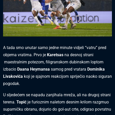
A tada smo unutar samo jedne minute vidjeli “vatru” pred
objema vratima. Prvo je
Karetsas
na desnoj strani
maestralnim potezom, filigranskom dubinskom loptom
izbacio
Daana Heymansa
samog pred vratara
Dominika
Livakovića
koji je sjajnom reakcijom spriječio naoko siguran
pogodak.
U sljedećem se napadu zanjihala mreža, ali na drugoj strani
terena.
Topić
je furioznim naletom desnim krilom razgrnuo
suparničku obranu, dojurio do gol-aut crte, odigrao povratnu