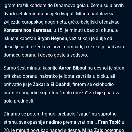
igrom tražili koridore do Dinamova gola u čemu su u prvih
dvadesetak minuta uspjeli dvaput. Mlada nadolazeća
zvijezda europskog nogometa, grčko-belgijski ofenzivac
Konstantinos Karetsas
, u 15. je minuti ubacio iz kuta, a
iskusni kapetan
Bryan Heynen
, vezist koji je dulje od
desetljeća dio Genkove prve momčadi, u skoku je nadvisio
domaću obranu i doveo goste u vodstvo.
Samo šest minuta kasnije
Aaron Bibout
na desnoj je strani
pritiskao obranu, nakratko je lopta završila u bloku, ali
prihvatio ju je
Zakaria El Ouahdi
, fintom se oslobodio
pratnje i pogodio suprotnu “malu mrežu” za bijeg na dva
gola prednosti.
Dinamo se potom trgnuo, prebacio “vagu” na suprotnu
stranu, sve opasnije nadirao prema vratima...
Fran Topić
u
28. je minuti povukao napad s desna,
Miha Zajc
potegnuo