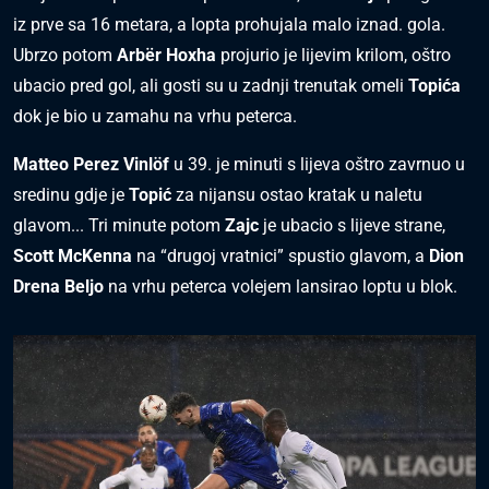
iz prve sa 16 metara, a lopta prohujala malo iznad. gola.
Ubrzo potom
Arbër Hoxha
projurio je lijevim krilom, oštro
ubacio pred gol, ali gosti su u zadnji trenutak omeli
Topića
dok je bio u zamahu na vrhu peterca.
Matteo Perez Vinlöf
u 39. je minuti s lijeva oštro zavrnuo u
sredinu gdje je
Topić
za nijansu ostao kratak u naletu
glavom... Tri minute potom
Zajc
je ubacio s lijeve strane,
Scott McKenna
na “drugoj vratnici” spustio glavom, a
Dion
Drena Beljo
na vrhu peterca volejem lansirao loptu u blok.