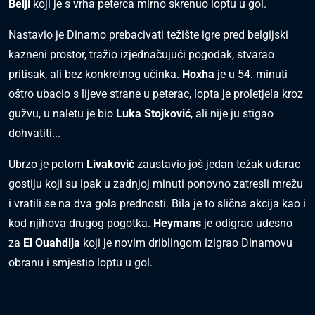
Belji
koji je s vrha peterca mirno skrenuo loptu u gol.
Nastavio je Dinamo prebacivati težište igre pred belgijski
kazneni prostor, tražio izjednačujući pogodak, stvarao
pritisak, ali bez konkretnog učinka.
Hoxha
je u 54. minuti
oštro ubacio s lijeve strane u peterac, lopta je proletjela kroz
gužvu, u naletu je bio
Luka Stojković
, ali nije ju stigao
dohvatiti...
Ubrzo je potom
Livaković
zaustavio još jedan težak udarac
gostiju koji su ipak u zadnjoj minuti ponovno zatresli mrežu
i vratili se na dva gola prednosti. Bila je to slična akcija kao i
kod njihova drugog pogotka.
Heymans
je odigrao udesno
za
El Ouahdija
koji je novim driblingom izigrao Dinamovu
obranu i smjestio loptu u gol.