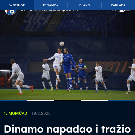
WEBSHOP
DINAMO+
DLAND
ZAKLADA
TOP_BAR.MembershipSuffix
—
19.2.2026
1. MOMČAD
Dinamo napadao i tražio