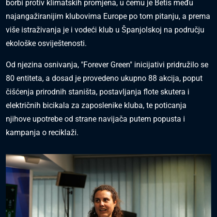
borbi protiv klimatskih promjena, u čemu je Betis među
najangažiranijim klubovima Europe po tom pitanju, a prema
više istraživanja je i vodeći klub u Španjolskoj na području
ekološke osviještenosti.
Od njezina osnivanja, "Forever Green" inicijativi pridružilo se
80 entiteta, a dosad je provedeno ukupno 88 akcija, poput
čišćenja prirodnih staništa, postavljanja flote skutera i
električnih bicikala za zaposlenike kluba, te poticanja
njihove upotrebe od strane navijača putem popusta i
kampanja o reciklaži.