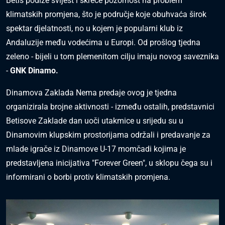
Betis podiže svijest i skreće pozornost na problem
klimatskih promjena, što je područje koje obuhvaća širok
spektar djelatnosti, no u kojem je popularni klub iz
Andaluzije među vodećima u Europi. Od prošlog tjedna
zeleno - bijeli u tom plemenitom cilju imaju novog saveznika
-
GNK Dinamo.
Dinamova Zaklada Nema predaje ovog je tjedna
organizirala brojne aktivnosti - između ostalih, predstavnici
Betisove Zaklade dan uoči utakmice u srijedu su u
Dinamovim klupskim prostorijama održali i predavanje za
mlade igrače iz Dinamove U-17 momčadi kojima je
predstavljena inicijativa "Forever Green", u sklopu čega su i
informirani o borbi protiv klimatskih promjena.