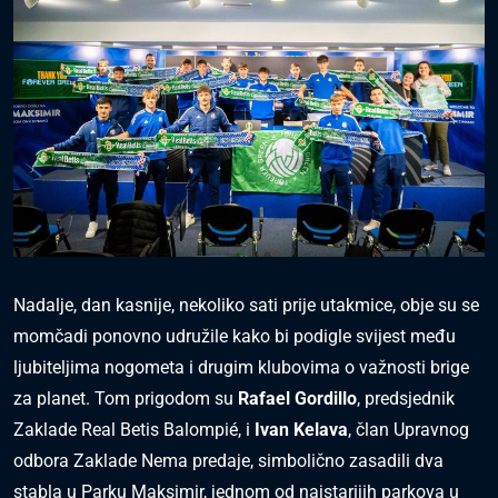
Nadalje, dan kasnije, nekoliko sati prije utakmice, obje su se
momčadi ponovno udružile kako bi podigle svijest među
ljubiteljima nogometa i drugim klubovima o važnosti brige
za planet. Tom prigodom su
Rafael Gordillo
, predsjednik
Zaklade Real Betis Balompié, i
Ivan Kelava
, član Upravnog
odbora Zaklade Nema predaje, simbolično zasadili dva
stabla u Parku Maksimir, jednom od najstarijih parkova u