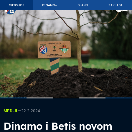
WEBSHOP
DINAMO+
DLAND
ZAKLADA
TOP_BAR.MembershipSuffix
—
22.2.2024
MEDIJI
Dinamo i Betis novom