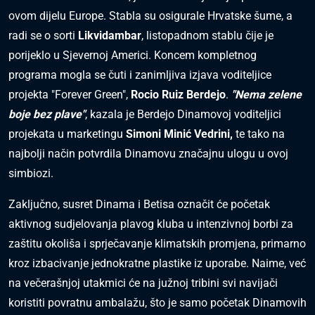
ovom dijelu Europe. Stabla su osigurale Hrvatske šume, a
radi se o sorti
Likvidambar
, listopadnom stablu čije je
porijeklo u Sjevernoj Americi. Koncem kompletnog
programa mogla se čuti i zanimljiva izjava voditeljice
projekta "Forever Green",
Rocio Ruiz Berdejo
.
"Nema zelene
boje bez plave"
, kazala je Berdejo Dinamovoj voditeljici
projekata u marketingu
Simoni Minić Vedrini,
te tako na
najbolji način potvrdila Dinamovu značajnu ulogu u ovoj
simbiozi.
Zaključno, susret Dinama i Betisa označit će početak
aktivnog sudjelovanja plavog kluba u intenzivnoj borbi za
zaštitu okoliša i sprječavanje klimatskih promjena, primarno
kroz izbacivanje jednokratne plastike iz uporabe. Naime, već
na večerašnjoj utakmici će na južnoj tribini svi navijači
koristiti povratnu ambalažu, što je samo početak Dinamovih