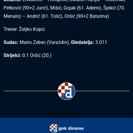
Petković (90+2 Jurić), Mišić, Gojak (61. Ademi), Špikić (70.
Menalo) – Andrić (61. Tolić), Oršić (90+2 Baturina)
Trener: Željko Kopić
Sudac:
Mario Zebec (Varaždin),
Gledatelja:
3.011
Strijelci:
0:1 Oršić (20.)
gnk dinamo