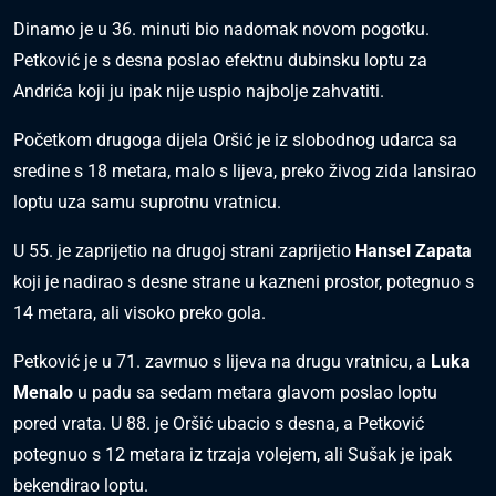
Dinamo je u 36. minuti bio nadomak novom pogotku.
Petković je s desna poslao efektnu dubinsku loptu za
Andrića koji ju ipak nije uspio najbolje zahvatiti.
Početkom drugoga dijela Oršić je iz slobodnog udarca sa
sredine s 18 metara, malo s lijeva, preko živog zida lansirao
loptu uza samu suprotnu vratnicu.
U 55. je zaprijetio na drugoj strani zaprijetio
Hansel Zapata
koji je nadirao s desne strane u kazneni prostor, potegnuo s
14 metara, ali visoko preko gola.
Petković je u 71. zavrnuo s lijeva na drugu vratnicu, a
Luka
Menalo
u padu sa sedam metara glavom poslao loptu
pored vrata. U 88. je Oršić ubacio s desna, a Petković
potegnuo s 12 metara iz trzaja volejem, ali Sušak je ipak
bekendirao loptu.