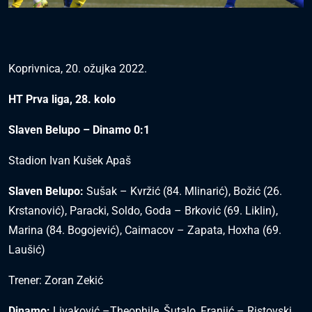
Koprivnica, 20. ožujka 2022.
HT Prva liga, 28. kolo
Slaven Belupo – Dinamo 0:1
Stadion Ivan Kušek Apaš
Slaven Belupo:
Sušak – Kvržić (84. Mlinarić), Božić (26.
Krstanović), Paracki, Soldo, Goda – Brković (69. Liklin),
Marina (84. Bogojević), Caimacov – Zapata, Hoxha (69.
Laušić)
Trener: Zoran Zekić
Dinamo:
Livaković –Theophile, Šutalo, Franjić – Ristovski,