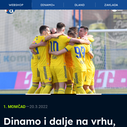
WEBSHOP
DINAMO+
DLAND
ZAKLADA
TOP_BAR.MembershipSuffix
—
20.3.2022
1. MOMČAD
Dinamo i dalje na vrhu,