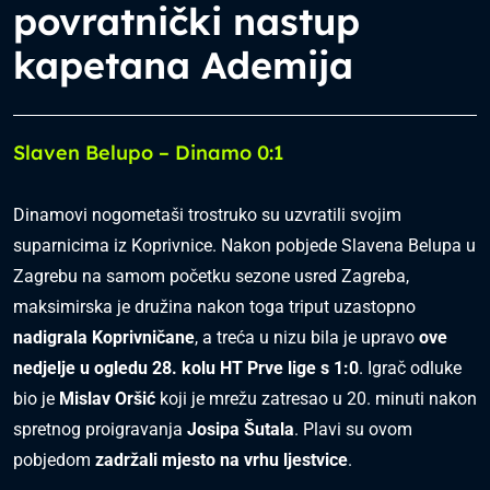
povratnički nastup
kapetana Ademija
Slaven Belupo – Dinamo 0:1
Dinamovi nogometaši trostruko su uzvratili svojim
suparnicima iz Koprivnice. Nakon pobjede Slavena Belupa u
Zagrebu na samom početku sezone usred Zagreba,
maksimirska je družina nakon toga triput uzastopno
nadigrala Koprivničane
, a treća u nizu bila je upravo
ove
nedjelje u ogledu 28. kolu HT Prve lige s 1:0
. Igrač odluke
bio je
Mislav Oršić
koji je mrežu zatresao u 20. minuti nakon
spretnog proigravanja
Josipa Šutala
. Plavi su ovom
pobjedom
zadržali mjesto na vrhu ljestvice
.