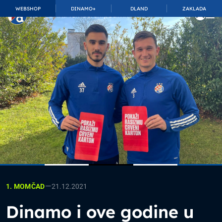
WEBSHOP
DINAMO+
DLAND
ZAKLADA
TOP_BAR.MembershipSuffix
—
21.12.2021
1. MOMČAD
Dinamo i ove godine u