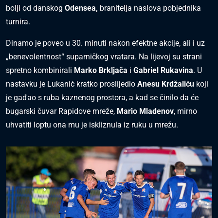
bolji od danskog
Odensea,
branitelja naslova pobjednika
turnira.
Dinamo je poveo u 30. minuti nakon efektne akcije, ali i uz
„benevolentnost“ suparničkog vratara. Na lijevoj su strani
spretno kombinirali
Marko Brkljača
i
Gabriel Rukavina
. U
nastavku je Lukanić kratko proslijedio
Anesu Krdžaliću
koji
je gađao s ruba kaznenog prostora, a kad se činilo da će
bugarski čuvar Rapidove mreže,
Mario Mladenov
, mirno
uhvatiti loptu ona mu je iskliznula iz ruku u mrežu.