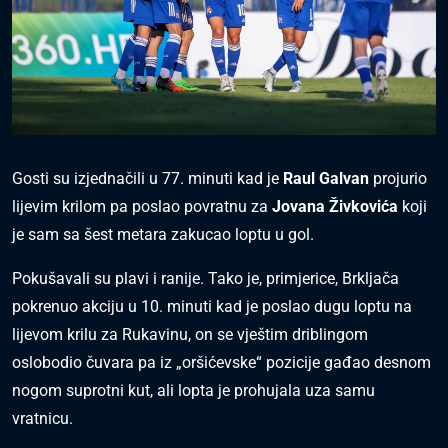
Gosti su izjednačili u 77. minuti kad je
Raul Galvan
projurio
lijevim krilom pa poslao povratnu za
Jovana Živkovića
koji
je sam sa šest metara zakucao loptu u gol.
Pokušavali su plavi i ranije. Tako je, primjerice, Brkljača
pokrenuo akciju u 10. minuti kad je poslao dugu loptu na
lijevom krilu za Rukavinu, on se vještim driblingom
oslobodio čuvara pa iz „oršićevske“ pozicije gađao desnom
nogom suprotni kut, ali lopta je prohujala uza samu
vratnicu.