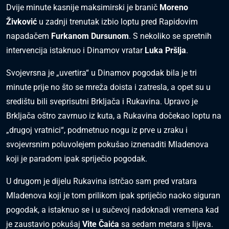
Dvije minute kasnije maksimirski je branič
Moreno
Živković
u zadnji trenutak izbio loptu pred Rapidovim
napadačem
Furkanom Dursunom
. S nekoliko se spretnih
intervencija istaknuo i Dinamov vratar
Luka Pršlja
.
Svojevrsna je „uvertira“ u Dinamov pogodak bila je tri
minute prije no što se mreža doista i zatresla, a opet su u
središtu bili sveprisutni Brkljača i Rukavina. Upravo je
Brkljača oštro zavrnuo iz kuta, a Rukavina dočekao loptu na
„drugoj vratnici“, podmetnuo nogu iz prve u zraku i
svojevrsnim poluvolejem pokušao iznenaditi Mladenova
koji je paradom ipak spriječio pogodak.
U drugom je dijelu Rukavina istrčao sam pred vratara
Mladenova koji je tom prilikom ipak spriječio naoko siguran
pogodak, a istaknuo se i u sučevoj nadoknadi vremena kad
je zaustavio pokušaj
Vite Čaića
sa sedam metara s lijeva.