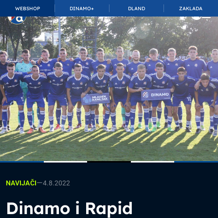
WEBSHOP
DINAMO+
DLAND
ZAKLADA
TOP_BAR.MembershipSuffix
—
4.8.2022
NAVIJAČI
Dinamo i Rapid