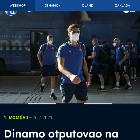
WEBSHOP
DINAMO+
DLAND
ZAKLADA
TOP_BAR.MembershipSuffix
—
26.7.2021
1. MOMČAD
Dinamo otputovao na