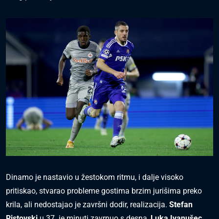
Dinamo je nastavio u žestokom ritmu, i dalje visoko
pritiskao, stvarao probleme gostima brzim jurišima preko
krila, ali nedostajao je završni dodir, realizacija.
Stefan
Ristovski
u 37. je minuti zavrnuo s desna,
Luka Ivanušec