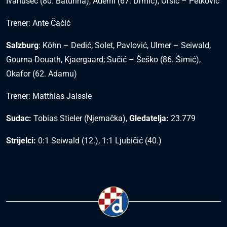
Ivanušec (80. Baturina), Ademi (67. Drmić), Oršić – Petković
Trener: Ante Čačić
Salzburg
: Köhn – Dedić, Solet, Pavlović, Ulmer – Seiwald,
Gourna-Douath, Kjaergaard; Sučić – Šeško (86. Šimić),
Okafor (62. Adamu)
Trener: Matthias Jaissle
Sudac:
Tobias Stieler (Njemačka),
Gledatelja:
23.779
Strijelci:
0:1 Seiwald (12.), 1:1 Ljubičić (40.)