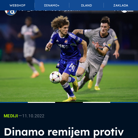
WEBSHOP
DINAMO+
DLAND
ZAKLADA
TOP_BAR.MembershipSuffix
—
11.10.2022
MEDIJI
Dinamo remijem protiv