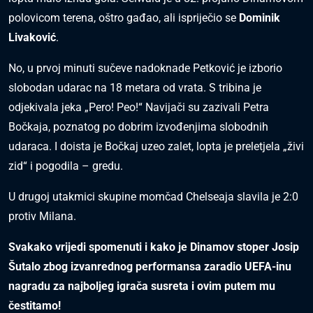
polovicom terena, oštro gađao, ali ispriječio se
Dominik
Livaković
.
No, u prvoj minuti sučeve nadoknade Petković je izborio
slobodan udarac na 18 metara od vrata. S tribina je
odjekivala jeka „Pero! Peo!“ Navijači su zazivali Petra
Bočkaja, poznatog po dobrim izvođenjima slobodnih
udaraca. I doista je Bočkaj uzeo zalet, lopta je preletjela „živi
zid“ i pogodila – gredu.
U drugoj utakmici skupine momčad Chelseaja slavila je 2:0
protiv Milana.
Svakako vrijedi spomenuti i kako je Dinamov stoper Josip
Šutalo zbog izvanrednog performansa zaradio UEFA-inu
nagradu za najboljeg igrača susreta i ovim putem mu
čestitamo!