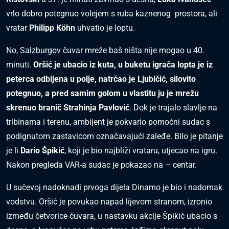
vrlo dobro potegnuo volejem s ruba kaznenog prostora, ali
vratar
Philipp Köhn
uhvatio je loptu.
No, Salzburgov čuvar mreže baš ništa nije mogao u 40.
minuti.
Oršić je ubacio iz kuta, u buketu igrača lopta je iz
peterca odbijena u polje, natrčao je Ljubičić, silovito
potegnuo, a pred samim golom u vlastitu ju je mrežu
skrenuo branič Strahinja Pavlović
. Dok je trajalo slavlje na
tribinama i terenu, ambijent je pokvario pomoćni sudac s
podignutom zastavicom označavajući zaleđe. Bilo je pitanje
je li
Dario Špikić
, koji je bio najbliži vrataru, utjecao na igru.
Nakon pregleda VAR-a sudac je pokazao na – centar.
U sučevoj nadoknadi prvoga dijela Dinamo je bio i nadomak
vodstvu. Oršić je povukao napad lijevom stranom, izronio
između četvorice čuvara, u nastavku akcije Špikić ubacio s