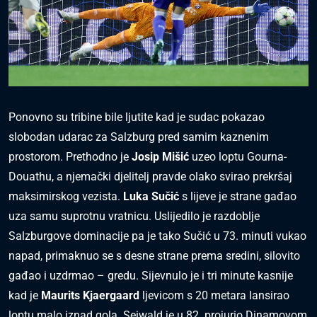
Ponovno su tribine bile ljutite kad je sudac pokazao
slobodan udarac za Salzburg pred samim kaznenim
prostorom. Prethodno je
Josip Mišić
uzeo loptu Gourna-
Douathu, a njemački djelitelj pravde olako svirao prekršaj
maksimirskog vezista.
Luka Sučić
s lijeve je strane gađao
uza samu suprotnu vratnicu. Uslijedilo je razdoblje
Salzburgove dominacije pa je tako Sučić u 73. minuti vukao
napad, primaknuo se s desne strane prema sredini, silovito
gađao i uzdrmao – gredu. Sijevnulo je i tri minute kasnije
kad je
Maurits Kjaergaard
ljevicom s 20 metara lansirao
loptu malo iznad gola. Seiwald je u 82. projurio Dinamovom