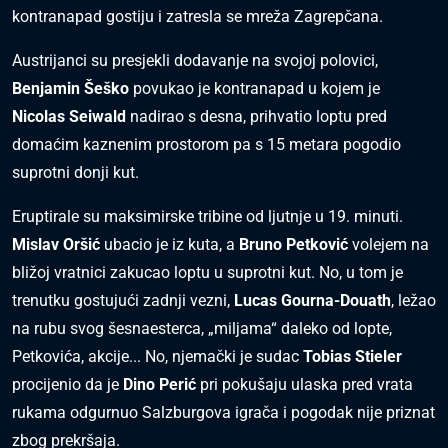
kontranapad gostiju i zatresla se mreža Zagrepčana.
Austrijanci su presjekli dodavanje na svojoj polovici,
Benjamin Šeško
povukao je kontranapad u kojem je
Nicolas Seiwald
nadirao s desna, prihvatio loptu pred
domaćim kaznenim prostorom pa s 15 metara pogodio
suprotni donji kut.
Eruptirale su maksimirske tribine od ljutnje u 19. minuti.
Mislav Oršić
ubacio je iz kuta, a
Bruno Petković
volejem na
bližoj vratnici zakucao loptu u suprotni kut. No, u tom je
trenutku gostujući zadnji vezni,
Lucas Gourna-Douath
, ležao
na rubu svog šesnaesterca, „miljama“ daleko od lopte,
Petkovića, akcije... No, njemački je sudac
Tobias Stieler
procijenio da je
Dino Perić
pri pokušaju ulaska pred vrata
rukama odgurnuo Salzburgova igrača i pogodak nije priznat
zbog prekršaja.