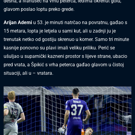
desna, a Ivanušec na vrhu peterca, leđima okrenut golu,
glavom poslao loptu preko grede.
Arijan Ademi
u 53. je minuti natrčao na povratnu, gađao s
15 metara, lopta je letjela u sami kut, ali u zadnji ju je
trenutak netko od gostiju skrenuo u korner. Samo tri minute
kasnije ponovno su plavi imali veliku priliku. Perić se
ušuljao u suparnički kazneni prostor s lijeve strane, ubacio
pred vrata, a Špikić s vrha peterca gađao glavom u čistoj
situaciji, ali u – vratara.