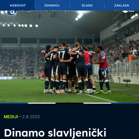
WEBSHOP
DINAMO+
DLAND
ZAKLADA
TOP_BAR.MembershipSuffix
—
2.8.2025
MEDIJI
Dinamo slavljenički