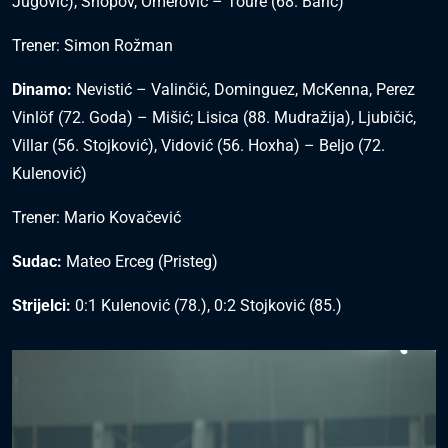
Jugović), Shopov, Omerović – Toure (68. Barić)
Trener: Simon Rožman
Dinamo:
Nevistić – Valinčić, Dominguez, McKenna, Perez
Vinlöf (72. Goda) – Mišić; Lisica (88. Mudražija), Ljubičić,
Villar (56. Stojković), Vidović (56. Hoxha) – Beljo (72.
Kulenović)
Trener: Mario Kovačević
Sudac:
Mateo Erceg (Pristeg)
Strijelci:
0:1 Kulenović (78.), 0:2 Stojković (85.)