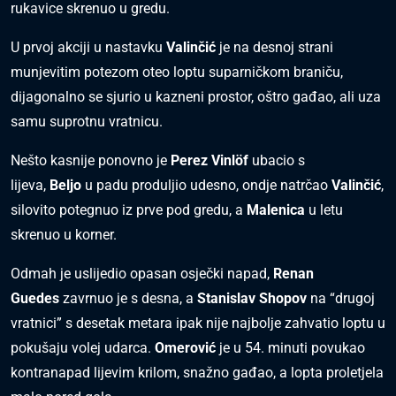
rukavice skrenuo u gredu.
U prvoj akciji u nastavku
Valinčić
je na desnoj strani
munjevitim potezom oteo loptu suparničkom braniču,
dijagonalno se sjurio u kazneni prostor, oštro gađao, ali uza
samu suprotnu vratnicu.
Nešto kasnije ponovno je
Perez Vinlöf
ubacio s
lijeva,
Beljo
u padu produljio udesno, ondje natrčao
Valinčić
,
silovito potegnuo iz prve pod gredu, a
Malenica
u letu
skrenuo u korner.
Odmah je uslijedio opasan osječki napad,
Renan
Guedes
zavrnuo je s desna, a
Stanislav Shopov
na “drugoj
vratnici” s desetak metara ipak nije najbolje zahvatio loptu u
pokušaju volej udarca.
Omerović
je u 54. minuti povukao
kontranapad lijevim krilom, snažno gađao, a lopta proletjela