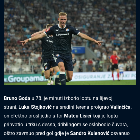
Bruno Goda
u 78. je minuti izborio loptu na lijevoj
strani,
Luka Stojković
na sredini terena proigrao
Valinčića
,
on efektno proslijedio u for
Mateu Lisici
koji je loptu
prihvatio u trku s desna, driblingom se oslobodio čuvara,
oštro zavrnuo pred gol gdje je
Sandro Kulenović
osvanuo