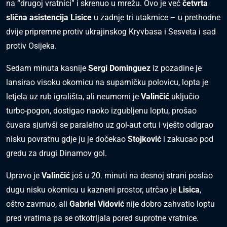
na “drugoj vratnici” i skrenuo u mrežu. Ovo je već
četvrta
slična asistencija Lisice
u zadnje tri utakmice – u prethodne
dvije pripremne protiv ukrajinskog Kryvbasa i Sesveta i sad
protiv Osijeka.
Sedam minuta kasnije
Sergi Dominguez
iz pozadine je
lansirao visoku okomicu na suparničku polovicu, lopta je
letjela uz rub igrališta, ali neumorni je
Valinčić
uključio
turbo-pogon, dostigao naoko izgubljenu loptu, prošao
čuvara sjurivši se paralelno uz gol-aut crtu i vješto odigrao
nisku povratnu gdje ju je dočekao
Stojković
i zakucao pod
gredu za drugi Dinamov gol.
Upravo je
Valinčić
još u 20. minuti na desnoj strani poslao
dugu nisku okomicu u kazneni prostor, utrčao je
Lisica
,
oštro zavrnuo, ali
Gabriel Vidović
nije dobro zahvatio loptu
pred vratima pa se otkotrljala pored suprotne vratnice.