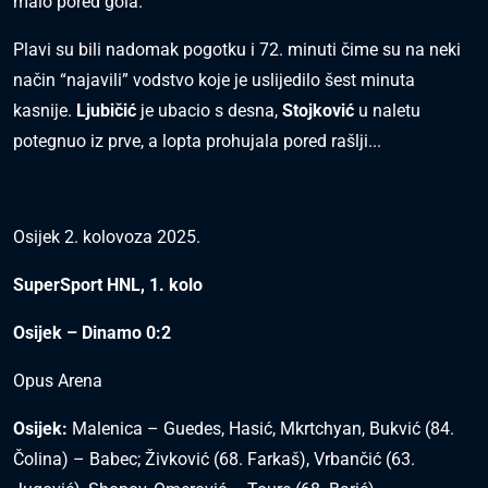
malo pored gola.
Plavi su bili nadomak pogotku i 72. minuti čime su na neki
način “najavili” vodstvo koje je uslijedilo šest minuta
kasnije.
Ljubičić
je ubacio s desna,
Stojković
u naletu
potegnuo iz prve, a lopta prohujala pored rašlji...
Osijek 2. kolovoza 2025.
SuperSport HNL, 1. kolo
Osijek – Dinamo 0:2
Opus Arena
Osijek:
Malenica – Guedes, Hasić, Mkrtchyan, Bukvić (84.
Čolina) – Babec; Živković (68. Farkaš), Vrbančić (63.