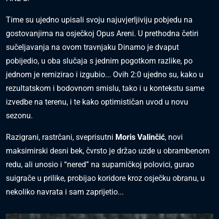
Time su ujedno upisali svoju najuvjerljiviju pobjedu na
gostovanjima na osječkoj Opus Areni. U prethodna četiri
sučeljavanja na ovom travnjaku Dinamo je dvaput
pobijedio, u oba slučaja s jednim pogotkom razlike, po
jednom je remizirao i izgubio... Ovih 2:0 ujedno su, kako u
rezultatskom i bodovnom smislu, tako i u kontekstu same
izvedbe na terenu, i te kako optimističan uvod u novu
sezonu.
Razigrani, rastrčani, sveprisutni
Moris Valinčić
, novi
maksimirski desni bek, čvrsto je držao uzde u obrambenom
redu, ali unosio i “nered” na suparničkoj polovici, gurao
suigrače u prilike, probijao koridore kroz osječku obranu, u
nekoliko navrata i sam zaprijetio...