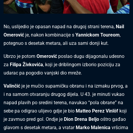
No, uslijedio je opasan napad na drugoj strani terena,
Nail
Omerović
je, nakon kombinacije s
Yannickom Toureom
,
potegnuo s desetak metara, ali uza sami donji kut.
Ubrzo je potom
Omerović
poslao dugu dijagonalu udesno
za
Filipa Živkovića
, koji je driblingom izborio poziciju za
udarac pa pogodio vanjski dio mreže.
Valinčić
je je mučio suparničku obranu i na izmaku prvog, a
i na samom otvaranju drugog dijela. U 43. je minuti vukao
napad plavih po sredini terena, navukao “pola obrane” na
sebe pa odigrao ulijevo gdje je bio
Matteo Perez Vinlöf
koji
je zavrnuo pred gol. Ondje je
Dion Drena Beljo
oštro gađao
glavom s desetak metara, a vratar
Marko Malenica
vršcima