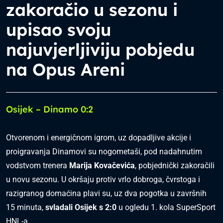
zakoračio u sezonu i
upisao svoju
najuvjerljiviju pobjedu
na Opus Areni
Osijek – Dinamo 0:2
Otvorenom i energičnom igrom, uz dopadljive akcije i
proigravanja Dinamovi su nogometaši, pod nadahnutim
vodstvom trenera
Marija Kovačevića
, pobjednički zakoračili
u novu sezonu. U okršaju protiv vrlo dobroga, čvrstoga i
razigranog domaćina plavi su, uz dva pogotka u završnih
15 minuta,
svladali Osijek s 2:0
u ogledu 1. kola SuperSport
HNL-a.