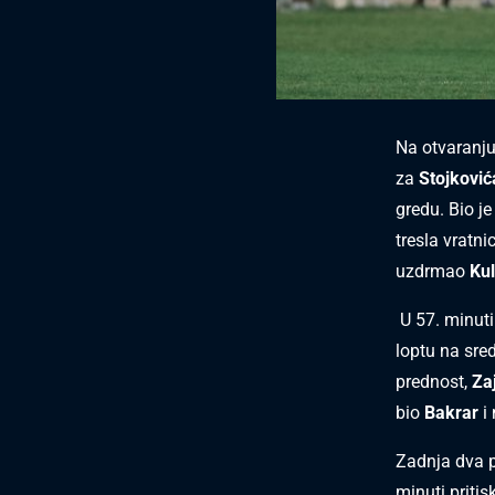
Na otvaranju
za
Stojković
gredu. Bio je
tresla vratn
uzdrmao
Ku
U 57. minuti 
loptu na sred
prednost,
Za
bio
Bakrar
i 
Zadnja dva 
minuti priti