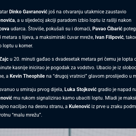
atar
Dinko Gavranović
još na otvaranju utakmice zaustavio
enovića
, a u sljedećoj akciji paradom izbio loptu iz rašlji nakon
cova
udarca. Štoviše, pokušali su i domaći,
Pavao Ćibarić
poteg
8 metara s lijeva, a maksimirski čuvar mreže,
Ivan Filipović
, tak
 loptu u korner.
Zajc
u 20. minuti gađao s dvadesetak metara pri čemu je lopta 
 minute kasnije inicirao je pogodak za vodstvo. Ubacio je iz slob
ne, a
Kevin Theophile
na “drugoj vratnici” glavom proslijedio u 
osvanuo u smiraju prvog dijela,
Luka Stojković
gradio je napad na
enović
mu rukom signalizirao kamo ubaciti loptu. Mladi je maksi
sjajno naciljao na desnu stranu, a
Kulenović
iz prve u zraku podm
rotnu “malu mrežu”.