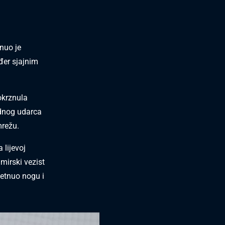
nuo je
ođer sjajnim
okrznula
odnog udarca
mrežu.
 lijevoj
mirski vezist
etnuo nogu i