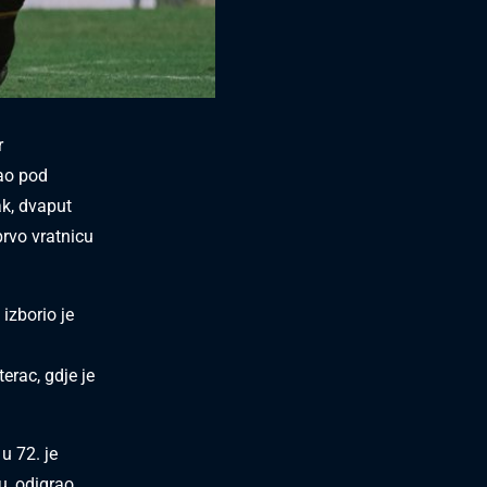
r
rao pod
k, dvaput
prvo vratnicu
a
izborio je
erac, gdje je
u 72. je
u, odigrao