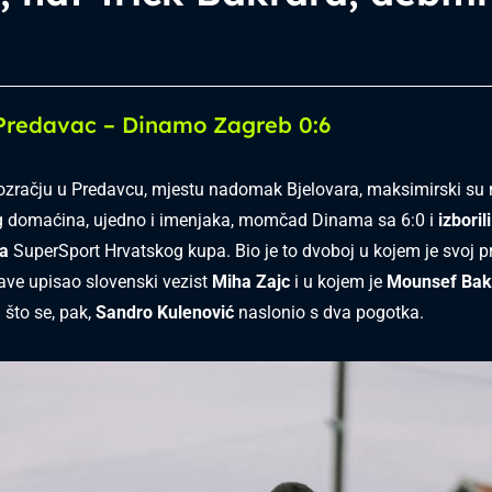
redavac – Dinamo Zagreb 0:6
zračju u Predavcu, mjestu nadomak Bjelovara, maksimirski su
og domaćina, ujedno i imenjaka, momčad Dinama sa 6:0 i
izbori
la
SuperSport Hrvatskog kupa. Bio je to dvoboj u kojem je svoj pr
ave upisao slovenski vezist
Miha Zajc
i u kojem je
Mounsef Bak
a što se, pak,
Sandro Kulenović
naslonio s dva pogotka.