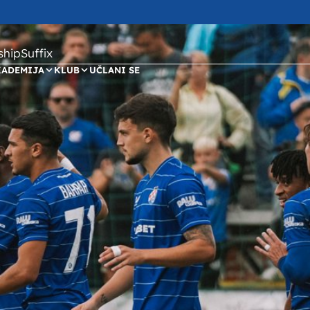
ipSuffix
KADEMIJA
KLUB
UČLANI SE