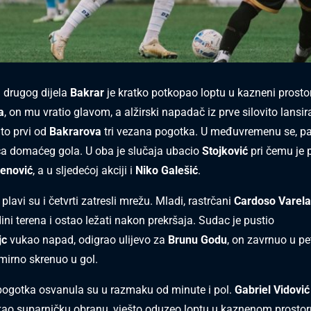
 drugog dijela
Bakrar
je kratko potkopao loptu u kazneni prosto
a
, on mu vratio glavom, a alžirski napadač iz prve silovito lansi
 to prvi od
Bakrarova
tri vezana pogotka. U međuvremenu se, pa
ica domaćeg gola. U oba je slučaja ubacio
Stojković
pri čemu je 
lenović
, a u sljedećoj akciji i
Niko Galešić
.
plavi su i četvrti zatresli mrežu. Mladi, rastrčani
Cardoso Varel
ini terena i ostao ležati nakon prekršaja. Sudac je pustio
jc
vukao napad, odigrao ulijevo za
Brunu Godu
, on zavrnuo u pet
mirno skrenuo u gol.
pogotka osvanula su u razmaku od minute i pol.
Gabriel Vidović
skao suparničku obranu, vješto oduzeo loptu u kaznenom prostor