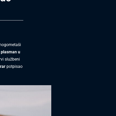
 nogometaši
li plasman u
vi službeni
rar
potpisao