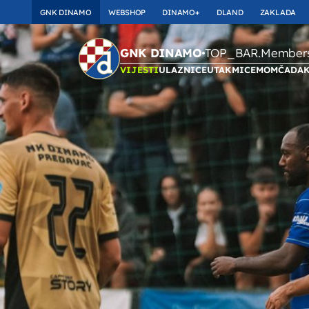
GNK DINAMO
WEBSHOP
DINAMO+
DLAND
ZAKLADA
TOP_BAR.Membersh
GNK DINAMO
VIJESTI
ULAZNICE
UTAKMICE
MOMČAD
A