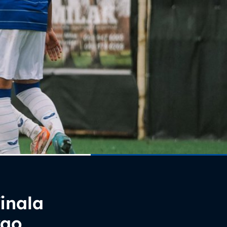
inala
rao