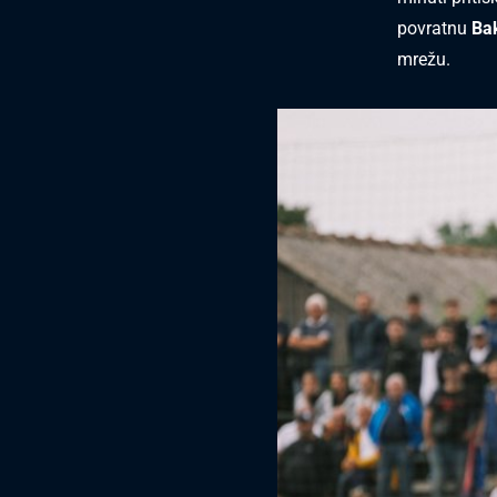
povratnu
Ba
mrežu.