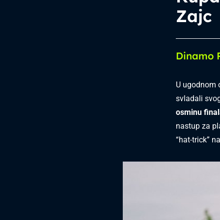
Zajc
Dinamo P
U ugodnom o
svladali sv
osminu fina
nastup za pl
“hat-trick” n