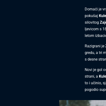
Domaći je vr
pokušaj
Kul
silovitog
Zaj
ljevicom s 1
letom izbacio
Razigrani je
gredu, a tri
s desne stra
Novi je gol 
strani, a
Kul
to i učinio, 
pogodio sup