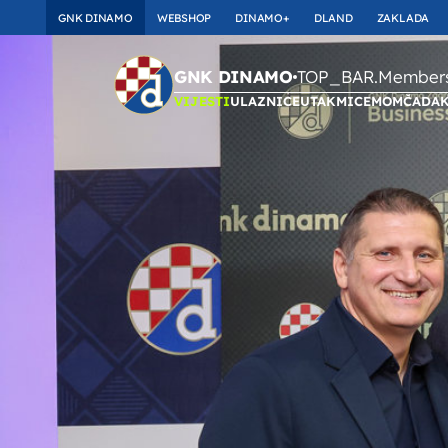
GNK DINAMO
WEBSHOP
DINAMO+
DLAND
ZAKLADA
TOP_BAR.Membersh
GNK DINAMO
VIJESTI
ULAZNICE
UTAKMICE
MOMČAD
A