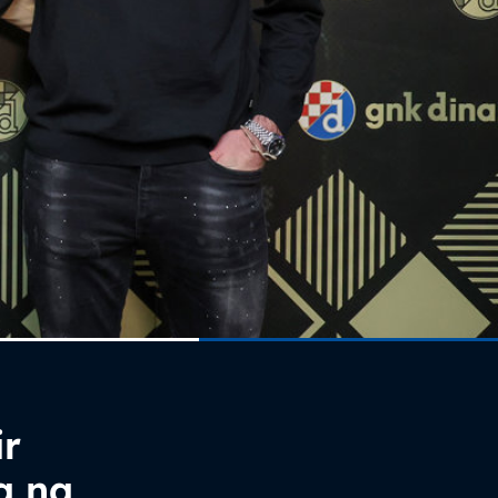
ir
a na