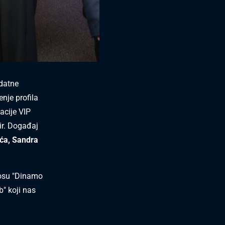
odatne
nje profila
acije VIP
ir. Događaj
ća, Sandra
nosu "Dinamo
b" koji nas