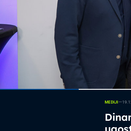
—
19.1
MEDIJI
Dinam
ugost