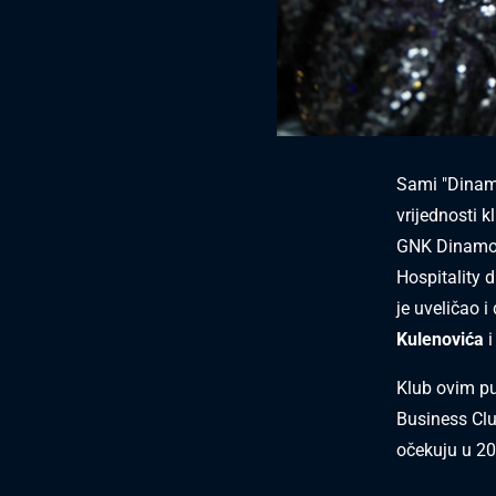
Sami "Dinamo
vrijednosti 
GNK Dinamo u
Hospitality 
je uveličao 
Kulenovića
i
Klub ovim p
Business Clu
očekuju u 20