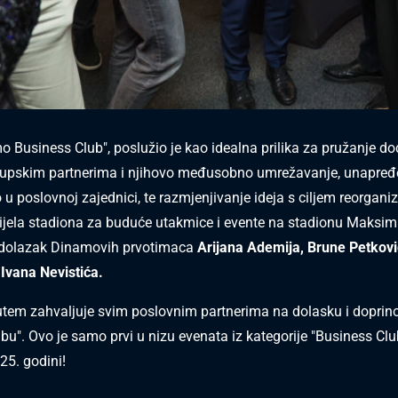
 Business Club", poslužio je kao idealna prilika za pružanje d
klupskim partnerima i njihovo međusobno umrežavanje, unapređe
 poslovnoj zajednici, te razmjenjivanje ideja s ciljem reorganiz
dijela stadiona za buduće utakmice i evente na stadionu Maksim
i dolazak Dinamovih prvotimaca
Arijana Ademija,
Brune Petkovi
Ivana Nevistića.
utem zahvaljuje svim poslovnim partnerima na dolasku i dopri
bu". Ovo je samo prvi u nizu evenata iz kategorije "Business Clu
25. godini!