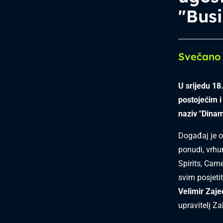
"Busi
Svečano 
U srijedu 18
postojećim i
naziv "Dina
Događaj je o
ponudi, vrhu
Spirits, Came
svim posjeti
Velimir Zaje
upravitelj Z