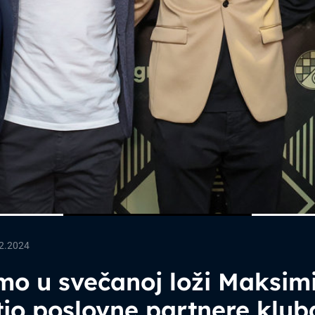
2.2024
o u svečanoj loži Maksim
io poslovne partnere klub