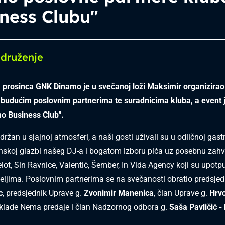
ness Clubu"
druženje
. prosinca GNK Dinamo je u svečanoj loži Maksimir organizirao
 budućim poslovnim partnerima te suradnicima kluba, a event 
mo Business Club".
držan u sjajnoj atmosferi, a naši gosti uživali su u odličnoj ga
nskoj glazbi našeg DJ-a i bogatom izboru pića uz posebnu zah
lot, Sin Ravnice, Valentić, Šember, In Vida Agency koji su upotpu
teljima. Poslovnim partnerima se na svečanosti obratio predsjed
c
, predsjednik Uprave g.
Zvonimir Manenica
, član Uprave g.
Hrv
aklade Nema predaje i član Nadzornog odbora g.
Saša Pavličić -