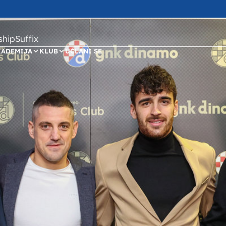
ipSuffix
KADEMIJA
KLUB
UČLANI SE