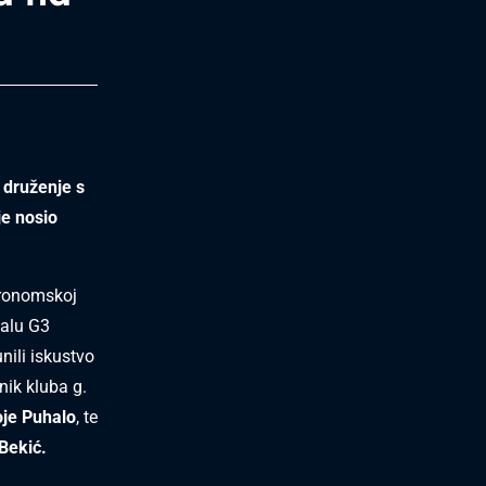
 druženje s
je nosio
stronomskoj
valu G3
nili iskustvo
nik kluba g.
oje Puhalo
, te
 Bekić.