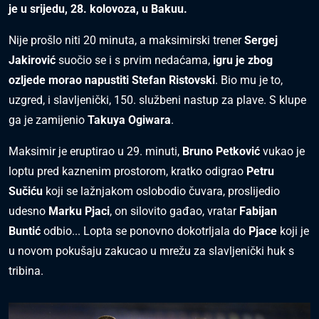
je u srijedu, 28. kolovoza, u Bakuu.
Nije prošlo niti 20 minuta, a maksimirski trener
Sergej
Jakirović
suočio se i s prvim nedaćama,
igru je zbog
ozljede morao napustiti Stefan Ristovski
. Bio mu je to,
uzgred, i slavljenički, 150. službeni nastup za plave. S klupe
ga je zamijenio
Takuya Ogiwara
.
Maksimir je eruptirao u 29. minuti,
Bruno Petković
vukao je
loptu pred kaznenim prostorom, kratko odigrao
Petru
Sučiću
koji se lažnjakom oslobodio čuvara, proslijedio
udesno
Marku Pjaci
, on silovito gađao, vratar
Fabijan
Buntić
odbio... Lopta se ponovno dokotrljala do
Pjace
koji je
u novom pokušaju zakucao u mrežu za slavljenički huk s
tribina.