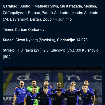
Qarabağ:
Buntić – Matheus Silva, Mustafazadä, Medina,
Cäfärquliyev – Romao, Patrick Andrade; Leandro Andrade
(74. Bayramov), Benzia, Zoubir – Juninho
Trener: Qurban Qurbanov
Sudac:
Glenn Nyberg (Švedska),
Gledatelja:
14.073
Strijelci:
1:0 Pjaca (29.), 2:0 Kulenović (75.), 3:0 Kulenović
(80.)