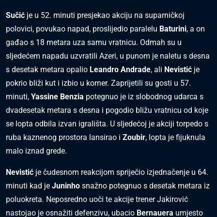
Sučić
je u 52. minuti presjekao akciju na suparničkoj
polovici, povukao napad, proslijedio paralelu
Baturini
, a on
gađao s 18 metara uza samu vratnicu. Odmah su u
sljedećem napadu uzvratili Azeri, u punom je naletu s desna
s desetak metara opalio
Leandro Andrade
, ali
Nevistić
je
pokrio bliži kut i izbio u korner. Zaprijetili su gosti u 57.
minuti,
Yassine Benzia
potegnuo je iz slobodnog udarca s
dvadesetak metara s desna i pogodio bližu vratnicu od koje
se lopta odbila izvan igrališta. U sljedećoj je akciji torpedo s
ruba kaznenog prostora lansirao i
Zoubir
, lopta je fijuknula
malo iznad grede.
Nevistić
je čudesnom reakcijom spriječio izjednačenje u 64.
minuti kad je
Juninho
snažno potegnuo s desetak metara iz
poluokreta. Neposredno uoči te akcije trener Jakirović
nastojao je osnažiti defenzivu, ubacio
Bernauera
umjesto