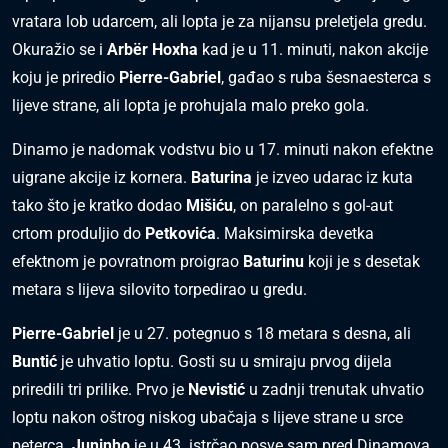
vratara lob udarcem, ali lopta je za nijansu preletjela gredu.
Okuražio se i
Arbër Hoxha
kad je u 11. minuti, nakon akcije
koju je priredio
Pierre-Gabriel
, gađao s ruba šesnaesterca s
lijeve strane, ali lopta je prohujala malo preko gola.
Dinamo je nadomak vodstvu bio u 17. minuti nakon efektne
uigrane akcije iz kornera.
Baturina
je izveo udarac iz kuta
tako što je kratko dodao
Mišiću
, on paralelno s gol-aut
crtom produljio do
Petkovića
. Maksimirska devetka
efektnom je povratnom proigrao
Baturinu
koji je s desetak
metara s lijeva silovito torpedirao u gredu.
Pierre-Gabriel
je u 27. potegnuo s 18 metara s desna, ali
Buntić
je uhvatio loptu. Gosti su u smiraju prvog dijela
priredili tri prilike. Prvo je
Nevistić
u zadnji trenutak uhvatio
loptu nakon oštrog niskog ubačaja s lijeve strane u srce
peterca.
Juninho
je u 43. istrčao posve sam pred Dinamova