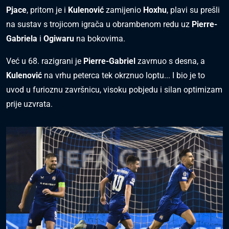
Pjace
, pritom je i
Kulenović
zamijenio
Hoxhu
, plavi su prešli
na sustav s trojicom igrača u obrambenom redu uz
Pierre-
Gabriela
i
Ogiwaru
na bokovima.
Već u 68. razigrani je
Pierre-Gabriel
zavrnuo s desna, a
Kulenović
na vrhu peterca tek okrznuo loptu... I bio je to
uvod u furioznu završnicu, visoku pobjedu i silan optimizam
prije uzvrata.