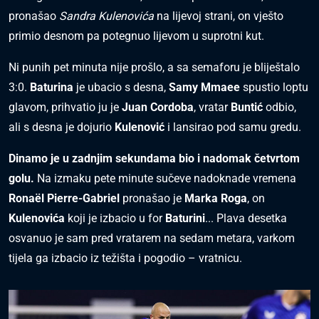
pronašao
Sandra Kulenovića
na lijevoj strani, on vješto
primio desnom pa potegnuo lijevom u suprotni kut.
Ni punih pet minuta nije prošlo, a sa semaforu je bliještalo
3:0.
Baturina
je ubacio s desna,
Samy Mmaee
spustio loptu
glavom, prihvatio ju je
Juan Cordoba
, vratar
Buntić
odbio,
ali s desna je dojurio
Kulenović
i lansirao pod samu gredu.
Dinamo je u zadnjim sekundama bio i nadomak četvrtom
golu.
Na izmaku pete minute sučeve nadoknade vremena
Ronaël Pierre-Gabriel
pronašao je
Marka Roga
, on
Kulenovića
koji je izbacio u for
Baturini
... Plava desetka
osvanuo je sam pred vratarem na sedam metara, varkom
tijela ga izbacio iz težišta i pogodio – vratnicu.