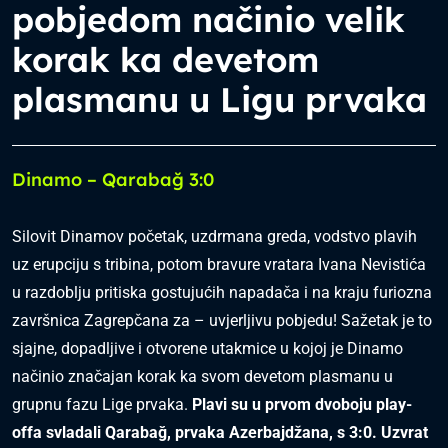
pobjedom načinio velik
korak ka devetom
plasmanu u Ligu prvaka
Dinamo – Qarabağ 3:0
Silovit Dinamov početak, uzdrmana greda, vodstvo plavih
uz erupciju s tribina, potom bravure vratara Ivana Nevistića
u razdoblju pritiska gostujućih napadača i na kraju furiozna
završnica Zagrepčana za – uvjerljivu pobjedu! Sažetak je to
sjajne, dopadljive i otvorene utakmice u kojoj je Dinamo
načinio značajan korak ka svom devetom plasmanu u
grupnu fazu Lige prvaka.
Plavi su u prvom dvoboju play-
offa svladali Qarabağ, prvaka Azerbajdžana, s 3:0. Uzvrat