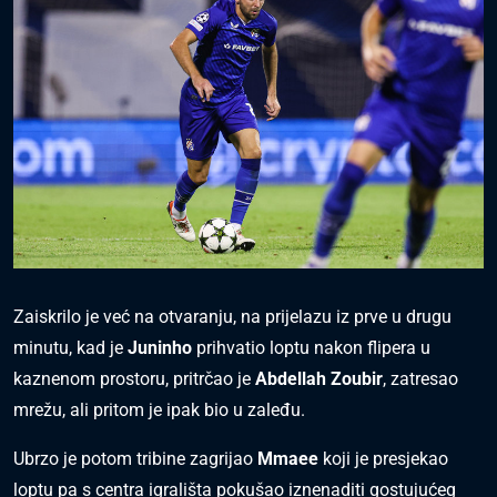
Zaiskrilo je već na otvaranju, na prijelazu iz prve u drugu
minutu, kad je
Juninho
prihvatio loptu nakon flipera u
kaznenom prostoru, pritrčao je
Abdellah Zoubir
, zatresao
mrežu, ali pritom je ipak bio u zaleđu.
Ubrzo je potom tribine zagrijao
Mmaee
koji je presjekao
loptu pa s centra igrališta pokušao iznenaditi gostujućeg