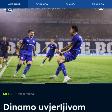
WEBSHOP
DINAMO+
DLAND
ZAKLADA
TOP_BAR.MembershipSuffix
—
20.8.2024
MEDIJI
Dinamo uvjerljivom