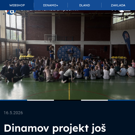
WEBSHOP
DINAMO+
DLAND
ZAKLADA
TOP_BAR.MembershipSuffix
16.5.2026
Dinamov projekt još