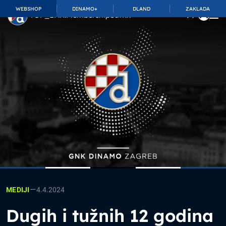
WEBSHOP
DINAMO+
DLAND
ZAKLADA
TOP_BAR.MembershipSuffix
—
4.4.2024
MEDIJI
Dugih i tužnih 12 godina