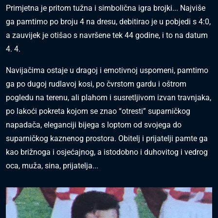
Primjetna je pritom tužna i simbolična igra brojki... Najviše
ga pamtimo po broju 4 na dresu, debitirao je u pobjedi s 4:0,
a zauvijek je otišao s navršene tek 44 godine, i to na datum
4. 4.
Navijačima ostaje u dragoj i emotivnoj uspomeni, pamtimo
ga po dugoj rudlavoj kosi, po čvrstom gardu i oštrom
pogledu na terenu, ali plahom i susretljivom izvan travnjaka,
po lakoći pokreta kojom se znao “otresti” suparničkog
napadača, eleganciji bijega s loptom od svojega do
suparničkog kaznenog prostora. Obitelj i prijatelji pamte ga
kao brižnoga i osjećajnog, a istodobno i duhovitog i vedrog
oca, muža, sina, prijatelja...