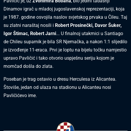
Pavličić je, uz
Zvonimira Bobana
, bio jedini tadašnji
Dinamov igrač u mladoj jugoslavenskoj reprezentaciji, koja
je 1987. godine osvojila naslov svjetskog prvaka u Čileu. Taj
su zlatni naraštaj nosili i
Robert Prosinečki, Davor Šuker,
Igor Štimac, Robert Jarni
... U finalnoj utakmici u Santiago
de Chileu suparnik je bila SR Njemačka, a nakon 1:1 slijedilo
je izvođenje 11-eraca. Prvi je loptu na bijelu točku namjestio
upravo Pavličić i tako otvorio uspješnu seriju kojom je
momčad došla do zlata.
Poseban je trag ostavio u dresu Herculesa iz Alicantea.
Štoviše, jedan od ulaza na stadionu u Alicanteu nosi
Pavličićevo ime.