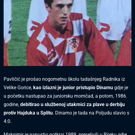
Pavličić je prošao nogometnu školu tadašnjeg Radnika iz
Velike Gorice,
kao izlazni je junior pristupio Dinamu
gdje je
u početku nastupao za juniorsku momčad, a potom, 1986.
godine,
debitirao u službenoj utakmici za plave u derbiju
protiv Hajduka u Splitu
. Dinamo je tada na Poljudu slavio s
4:0.
Maksimir je napustio potkraj 1989. preselivši u Rijeku gdje