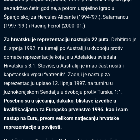
se zadržao četiri godine, a potom uspješno igrao u
Španjolskoj za Hercules Alicante (1994-'97.), Salamancu
(1997-'99.) i Racing Ferrol (2000-'01.).
Za hrvatsku je reprezentaciju nastupio 22 puta.
Debitirao je
8. srpnja 1992. na turneji po Australiji u dvoboju protiv
domaće reprezentacije koja je u Adelaideu svladala
Hrvatsku s 3:1. Štoviše, u Australiji je imao čast nositi i
kapetansku vrpcu “vatrenih”. Zadnji je nastup za
reprezentaciju upisao 12. lipnja 1997. na turniru u
južnokorejskom Sendaiju u dvoboju protiv Turske, 1:1.
Posebno su u sjećanju, dakako, blistave izvedbe u
kvalifikacijama za Europsko prvenstvo 1996. kao i sam
nastup na Euru, prvom velikom natjecanju hrvatske
reprezentacije u povijesti.