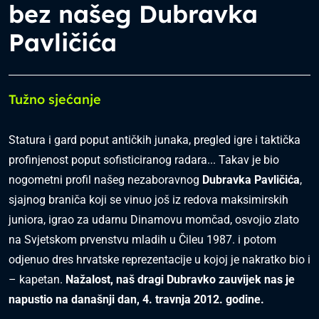
bez našeg Dubravka
Pavličića
Tužno sjećanje
Statura i gard poput antičkih junaka, pregled igre i taktička
profinjenost poput sofisticiranog radara... Takav je bio
nogometni profil našeg nezaboravnog
Dubravka Pavličića
,
sjajnog braniča koji se vinuo još iz redova maksimirskih
juniora, igrao za udarnu Dinamovu momčad, osvojio zlato
na Svjetskom prvenstvu mladih u Čileu 1987. i potom
odjenuo dres hrvatske reprezentacije u kojoj je nakratko bio i
– kapetan.
Nažalost, naš dragi Dubravko zauvijek nas je
napustio na današnji dan, 4. travnja 2012. godine.