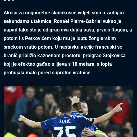
Akciju za nogometne sladokusce vidjeli smo u zadnjim
sekundama utakmice, Ronaël Pierre-Gabriel vukao je
napad tako što je odigrao dva dupla pasa, prvo s Rogom, a
potom i s Petkovićem koju mu je loptu žonglerskim
šmekom vratio petom. U nastavku akcije francuski se
branič približio kaznenom prostoru, proigrao Stojkovića
koji je efektno gađao s lijeva s 18 metara, a lopta
prohujala malo pored suprotne vratnice.