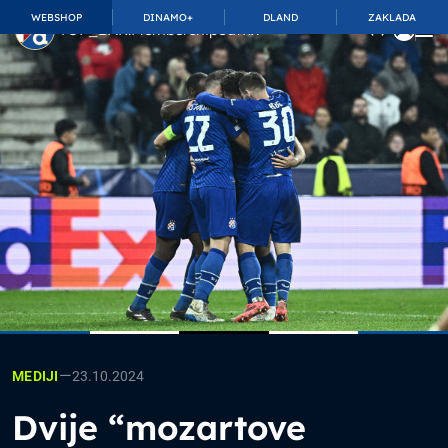
WEBSHOP
DINAMO+
DLAND
ZAKLADA
TOP_BAR.MembershipSuffix
—
23.10.2024
MEDIJI
Dvije “mozartove