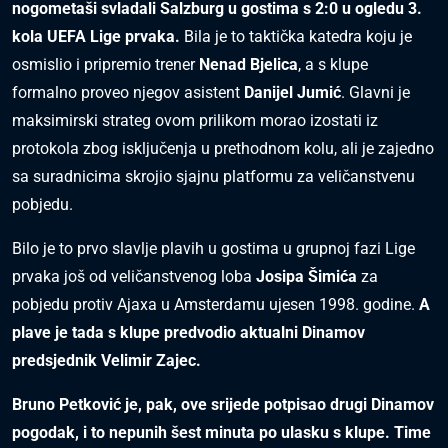
nogometaši svladali Salzburg u gostima s 2:0 u ogledu 3.
kola UEFA Lige prvaka.
Bila je to taktička katedra koju je
osmislio i pripremio trener
Nenad Bjelica
, a s klupe
formalno proveo njegov asistent
Danijel Jumić
. Glavni je
maksimirski strateg ovom prilikom morao izostati iz
protokola zbog isključenja u prethodnom kolu, ali je zajedno
sa suradnicima skrojio sjajnu platformu za veličanstvenu
pobjedu.
Bilo je to prvo slavlje plavih u gostima u grupnoj fazi Lige
prvaka još od veličanstvenog loba
Josipa Šimića
za
pobjedu protiv Ajaxa u Amsterdamu ujesen 1998. godine.
A
plave je tada s klupe predvodio aktualni Dinamov
predsjednik Velimir Zajec.
Bruno Petković je, pak, ove srijede potpisao drugi Dinamov
pogodak, i to nepunih šest minuta po ulasku s klupe. Time