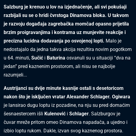
Salzburg je krenuo u lov na izjednačenje, ali svi pokušaji
razbijali su se o hridi čvrstoga Dinamova bloka.
U takvom
je razvoju događaja zagrebačka momčad opasno prijetila
brzim proigravanjima i kontrama uz munjevite reakcije i
precizna lucidna dodavanja po osvojenoj lopti.
Malo je
nedostajalo da jedna takva akcija rezultira novim pogotkom
u 64. minuti,
Sučić
i
Baturina
osvanuli su u situaciji “dva na
jedan” pred kaznenim prostorom, ali nisu se najbolje
razumjeli...
Austrijanci su dvije minute kasnije ostali s desetoricom
nakon što je isključen vratar Alexander Schlager.
Ogiwara
je lansirao dugu loptu iz pozadine, na nju su pred domaćim
šesnaestercem išli
Kulenović
i
Schlager
. Salzburgov je
čuvar mreže pritom omeo Dinamova napadača, a ujedno i
izbio loptu rukom. Dakle, izvan svog kaznenog prostora.