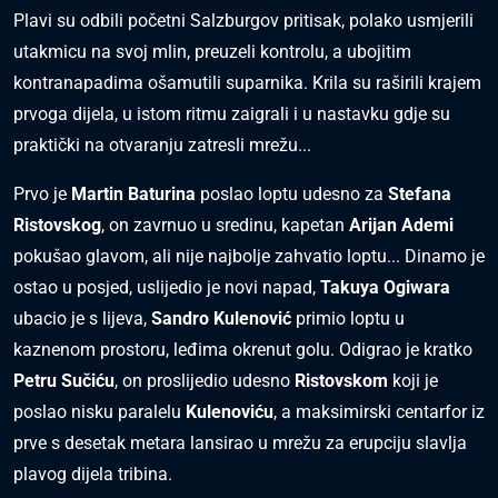
Plavi su odbili početni Salzburgov pritisak, polako usmjerili
utakmicu na svoj mlin, preuzeli kontrolu, a ubojitim
kontranapadima ošamutili suparnika. Krila su raširili krajem
prvoga dijela, u istom ritmu zaigrali i u nastavku gdje su
praktički na otvaranju zatresli mrežu...
Prvo je
Martin Baturina
poslao loptu udesno za
Stefana
Ristovskog
, on zavrnuo u sredinu, kapetan
Arijan Ademi
pokušao glavom, ali nije najbolje zahvatio loptu... Dinamo je
ostao u posjed, uslijedio je novi napad,
Takuya Ogiwara
ubacio je s lijeva,
Sandro Kulenović
primio loptu u
kaznenom prostoru, leđima okrenut golu. Odigrao je kratko
Petru Sučiću
, on proslijedio udesno
Ristovskom
koji je
poslao nisku paralelu
Kulenoviću
, a maksimirski centarfor iz
prve s desetak metara lansirao u mrežu za erupciju slavlja
plavog dijela tribina.