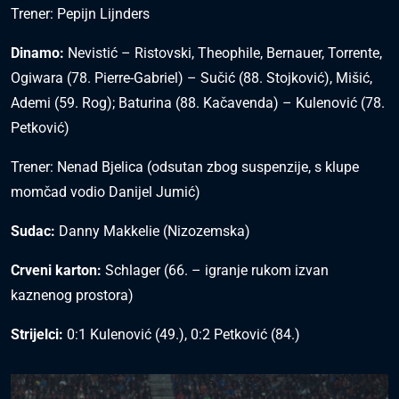
Trener: Pepijn Lijnders
Dinamo:
Nevistić – Ristovski, Theophile, Bernauer, Torrente,
Ogiwara (78. Pierre-Gabriel) – Sučić (88. Stojković), Mišić,
Ademi (59. Rog); Baturina (88. Kačavenda) – Kulenović (78.
Petković)
Trener: Nenad Bjelica (odsutan zbog suspenzije, s klupe
momčad vodio Danijel Jumić)
Sudac:
Danny Makkelie (Nizozemska)
Crveni karton:
Schlager (66. – igranje rukom izvan
kaznenog prostora)
Strijelci:
0:1 Kulenović (49.), 0:2 Petković (84.)