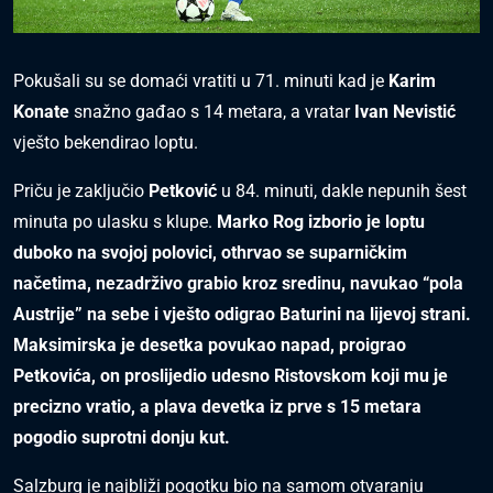
Pokušali su se domaći vratiti u 71. minuti kad je
Karim
Konate
snažno gađao s 14 metara, a vratar
Ivan Nevistić
vješto bekendirao loptu.
Priču je zaključio
Petković
u 84. minuti, dakle nepunih šest
minuta po ulasku s klupe.
Marko Rog izborio je loptu
duboko na svojoj polovici, othrvao se suparničkim
načetima, nezadrživo grabio kroz sredinu, navukao “pola
Austrije” na sebe i vješto odigrao Baturini na lijevoj strani.
Maksimirska je desetka povukao napad, proigrao
Petkovića, on proslijedio udesno Ristovskom koji mu je
precizno vratio, a plava devetka iz prve s 15 metara
pogodio suprotni donju kut.
Salzburg je najbliži pogotku bio na samom otvaranju