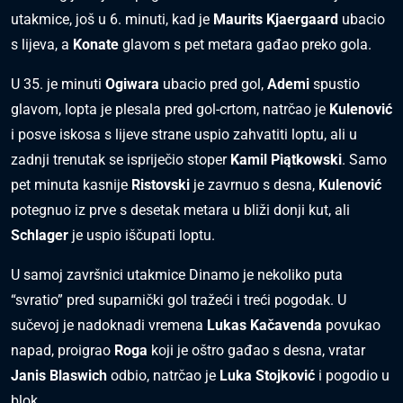
utakmice, još u 6. minuti, kad je
Maurits Kjaergaard
ubacio
s lijeva, a
Konate
glavom s pet metara gađao preko gola.
U 35. je minuti
Ogiwara
ubacio pred gol,
Ademi
spustio
glavom, lopta je plesala pred gol-crtom, natrčao je
Kulenović
i posve iskosa s lijeve strane uspio zahvatiti loptu, ali u
zadnji trenutak se ispriječio stoper
Kamil Piątkowski
. Samo
pet minuta kasnije
Ristovski
je zavrnuo s desna,
Kulenović
potegnuo iz prve s desetak metara u bliži donji kut, ali
Schlager
je uspio iščupati loptu.
U samoj završnici utakmice Dinamo je nekoliko puta
“svratio” pred suparnički gol tražeći i treći pogodak. U
sučevoj je nadoknadi vremena
Lukas Kačavenda
povukao
napad, proigrao
Roga
koji je oštro gađao s desna, vratar
Janis Blaswich
odbio, natrčao je
Luka Stojković
i pogodio u
blok.