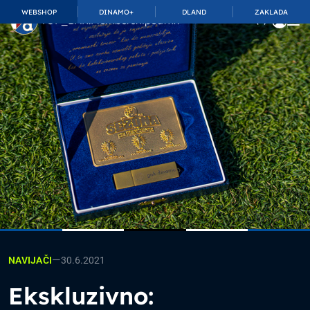
WEBSHOP
DINAMO+
DLAND
ZAKLADA
TOP_BAR.MembershipSuffix
—
30.6.2021
NAVIJAČI
Ekskluzivno: