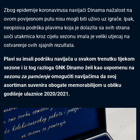
Zbog epidemije koronavirusa navijači Dinama nažalost na
ovom povijesnom putu nisu mogli biti uživo uz igrače. Ipak,
neopisiva podrška plavima koja je dolazila sa svih strana
uoči utakmica kroz cijelu sezonu imala je veliki utjecaj na
ostvarenje ovih sjajnih rezultata.
Plavi su imali podršku navijača u svakom trenutku tijekom
sezone i iz tog razloga GNK Dinamo želi kao uspomenu na
sezonu za pamćenje
omogućiti navijačima da svoj
asortiman suvenira obogate memorabilijom u obliku
godišnje ulaznice 2020/2021.