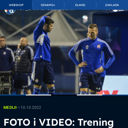
WEBSHOP
DINAMO+
DLAND
ZAKLADA
TOP_BAR.MembershipSuffix
—
10.10.2022
MEDIJI
FOTO i VIDEO: Trening