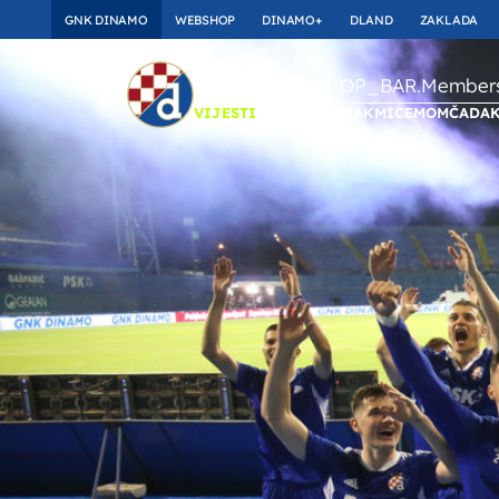
GNK DINAMO
WEBSHOP
DINAMO+
DLAND
ZAKLADA
TOP_BAR.Membersh
GNK DINAMO
VIJESTI
ULAZNICE
UTAKMICE
MOMČAD
A