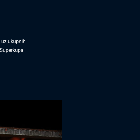
u uz ukupnih
j Superkupa