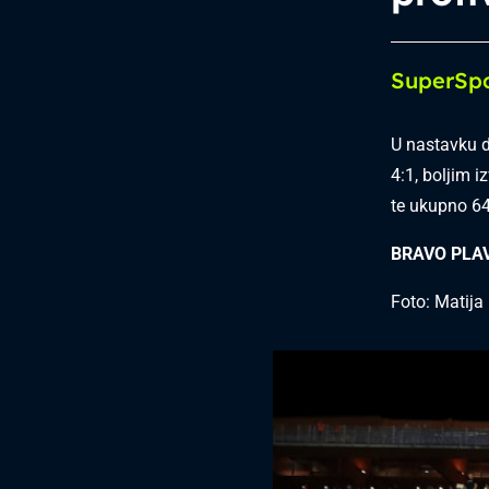
SuperSpo
U nastavku d
4:1, boljim i
te ukupno 64.
BRAVO PLAV
Foto: Matija 