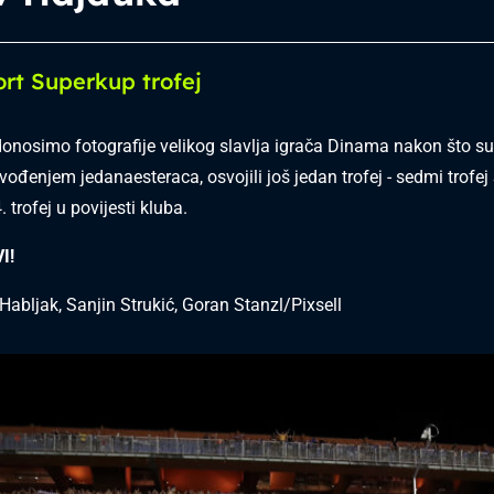
rt Superkup trofej
onosimo fotografije velikog slavlja igrača Dinama nakon što s
zvođenjem jedanaesteraca, osvojili još jedan trofej - sedmi trofe
 trofej u povijesti kluba.
I!
Habljak, Sanjin Strukić, Goran Stanzl/Pixsell