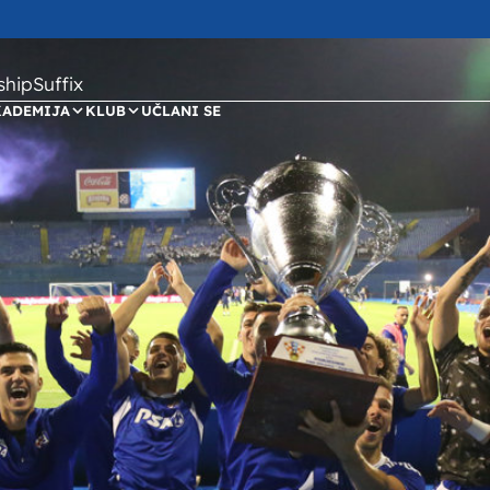
ipSuffix
KADEMIJA
KLUB
UČLANI SE