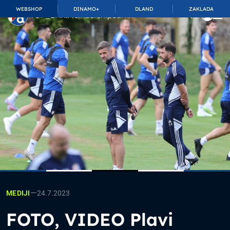
WEBSHOP
DINAMO+
DLAND
ZAKLADA
TOP_BAR.MembershipSuffix
—
24.7.2023
MEDIJI
FOTO, VIDEO Plavi